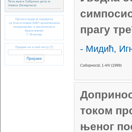
Пета књига Сабраних дела м.
Јована (Зизијуласа)
симпосио
Презентација је израђена
са благословом ЊВП архиепископа
прагу тр
пожаревачког и митрополита
браничевског
Г. Игнатија
- Мидић, Иг
Пријава на e-mail листу (?)
Саборност
, 1-4/V (1999)
Допринос
током пр
њеног по