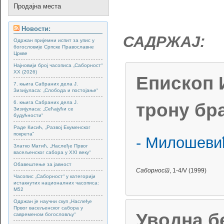
Продајна места
Новости:
САДРЖАЈ:
Одржан пријемни испит за упис у
богословије Српске Православне
Цркве
Најновији број часописа „Саборност“
XX (2026)
Епископ И
7. књига Сабраних дела Ј.
Зизијуласа: „Слобода и постојање“
6. књига Сабраних дела Ј.
трону бр
Зизијуласа: „Сећајући се
будућности“
Раде Кисић, „Развој Екуменског
покрета“
- Милошеви
Златко Матић, „Наслеђе Првог
васељенског сабора у XXI веку“
Обавештење за јавност
Саборност
, 1-4/V (1999)
Часопис „Саборност“ у категорији
истакнутих националних часописа:
М52
Одржан је научни скуп „Наслеђе
Првог васељенског сабора у
Уводна б
савременом богословљу“