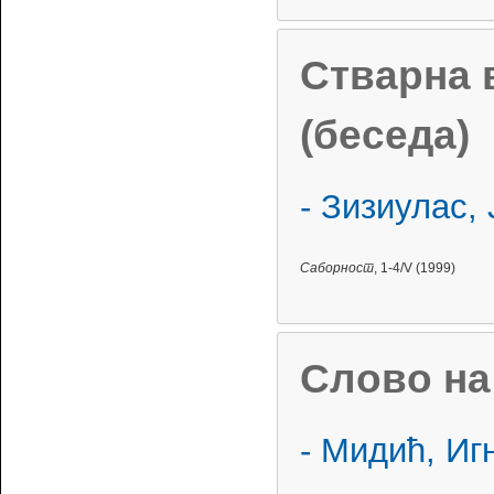
Стварна 
(беседа)
- Зизиулас,
Саборност
, 1-4/V (1999)
Слово н
- Мидић, Иг