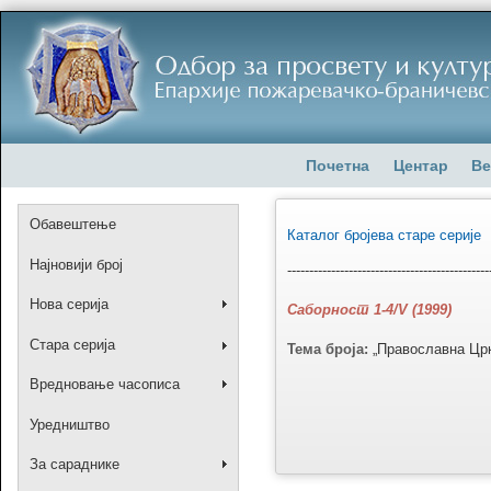
Почетна
Центар
Ве
Обавештење
Каталог бројева старе серије
Најновији број
----------------------------------------------
Нова серија
Саборност 1-4/V (1999)
Стара серија
Тема броја:
„Православна Црк
Вредновање часописа
Уредништво
За сараднике