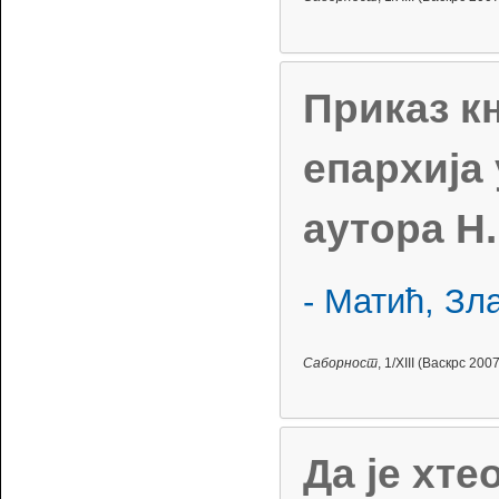
Приказ к
епархија 
аутора Н
- Матић, Зл
Саборност
, 1/XIII (Васкрс 2007
Да је хте