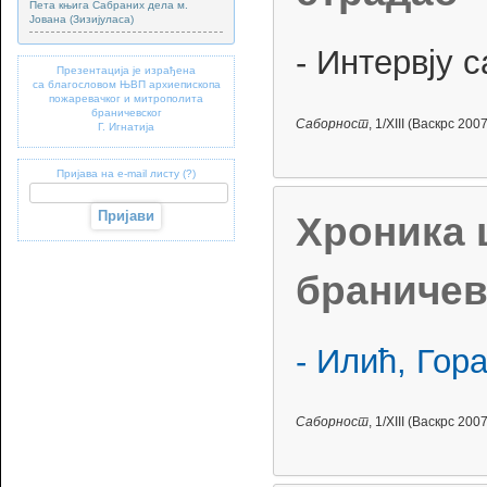
Пета књига Сабраних дела м.
Јована (Зизијуласа)
- Интервју 
Презентација је израђена
са благословом ЊВП архиепископа
пожаревачког и митрополита
браничевског
Саборност
, 1/XIII (Васкрс 2007
Г. Игнатија
Пријава на e-mail листу (?)
Хроника 
браничевс
- Илић, Гор
Саборност
, 1/XIII (Васкрс 2007