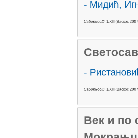
- Мидић, Иг
Саборност
, 1/XIII (Васкрс 2007
Светосав
- Ристанов
Саборност
, 1/XIII (Васкрс 2007
Век и по 
Мокрањц