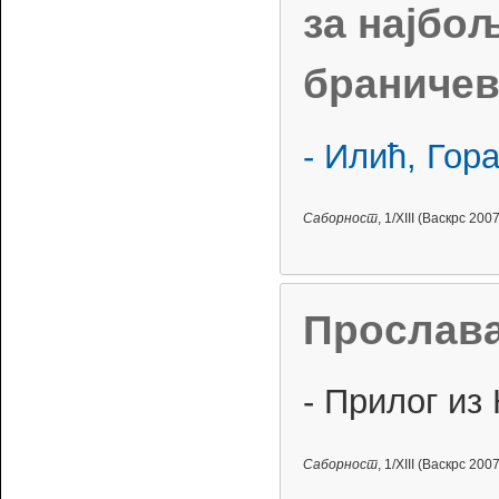
за најбо
браничев
- Илић, Гор
Саборност
, 1/XIII (Васкрс 2007
Прослава
- Прилог из
Саборност
, 1/XIII (Васкрс 2007