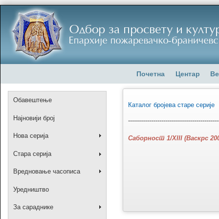
Почетна
Центар
Ве
Обавештење
Каталог бројева старе серије
Најновији број
----------------------------------------------
Нова серија
Саборност 1/XIII (Васкрс 20
Стара серија
Вредновање часописа
Уредништво
За сараднике