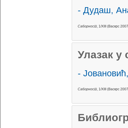
- Дудаш, Ан
Саборност
, 1/XIII (Васкрс 2007
Улазак у
- Јовановић
Саборност
, 1/XIII (Васкрс 2007
Библиогр