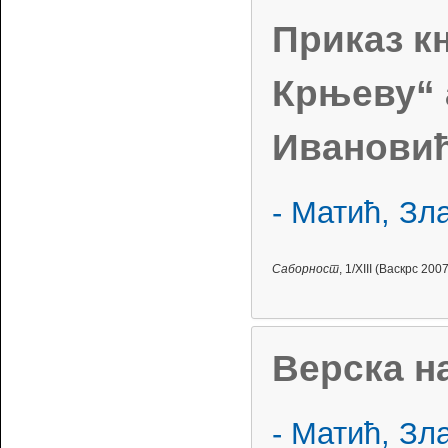
Приказ к
Крњеву“ 
Иванови
- Матић, Зл
Саборност
, 1/XIII (Васкрс 2007
Верска н
- Матић, Зл