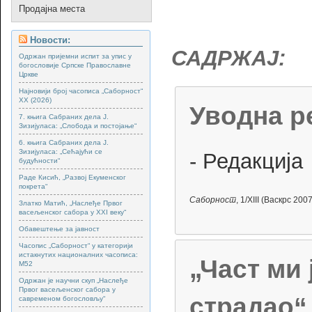
Продајна места
Новости:
САДРЖАЈ:
Одржан пријемни испит за упис у
богословије Српске Православне
Цркве
Најновији број часописа „Саборност“
XX (2026)
Уводна р
7. књига Сабраних дела Ј.
Зизијуласа: „Слобода и постојање“
6. књига Сабраних дела Ј.
Зизијуласа: „Сећајући се
- Редакција
будућности“
Раде Кисић, „Развој Екуменског
покрета“
Саборност
, 1/XIII (Васкрс 2007
Златко Матић, „Наслеђе Првог
васељенског сабора у XXI веку“
Обавештење за јавност
Часопис „Саборност“ у категорији
истакнутих националних часописа:
„Част ми 
М52
Одржан је научни скуп „Наслеђе
Првог васељенског сабора у
страдао“
савременом богословљу“