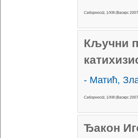
Саборност
, 1/XIII (Васкрс 2007
Кључни п
катихизи
- Матић, Зл
Саборност
, 1/XIII (Васкрс 2007
Ђакон Иг