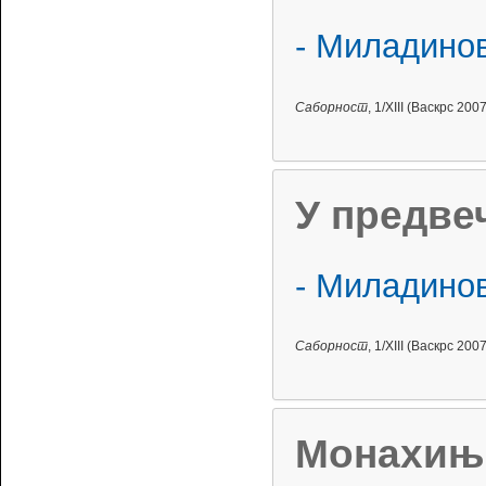
- Миладинов
Саборност
, 1/XIII (Васкрс 2007
У предве
- Миладинов
Саборност
, 1/XIII (Васкрс 2007
Монахиња