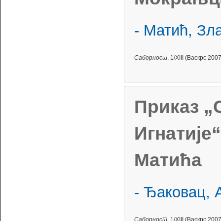
- Матић, Зл
Саборност
, 1/XIII (Васкрс 2007
Приказ „
Игнатије
Матића
- Ђаковац, 
Саборност
, 1/XIII (Васкрс 2007