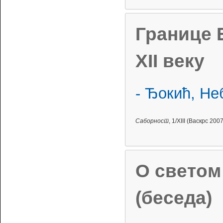
Границе 
XII веку
- Ђокић, Не
Саборност
, 1/XIII (Васкрс 2007
О светом
(беседа)