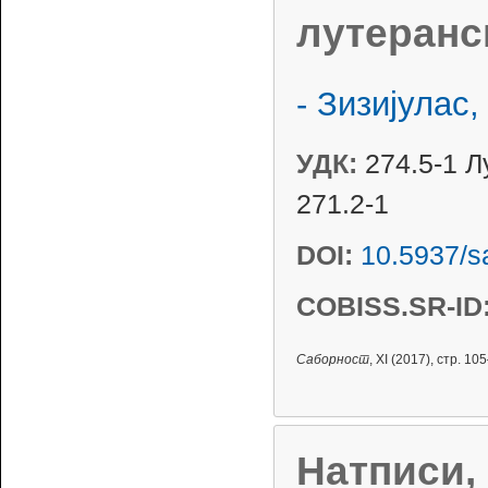
лутеранс
- Зизијулас,
УДК:
274.5-1 Л
271.2-1
DOI:
10.5937/s
COBISS.SR-ID
Саборност
, XI (2017), стр. 1
Натписи,