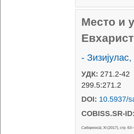
Место и у
Евхарист
- Зизијулас,
УДК:
271.2-42
299.5:271.2
DOI:
10.5937/s
COBISS.SR-ID
Саборност
, XI (2017), стр. 63