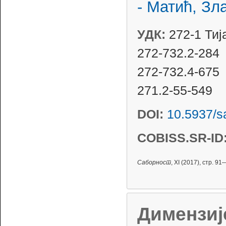
- Матић, Зл
УДК:
272-1 Тија
272-732.2-284
272-732.4-675
271.2-55-549
DOI:
10.5937/
COBISS.SR-ID
Саборност
, XI (2017), стр. 9
Димензиј