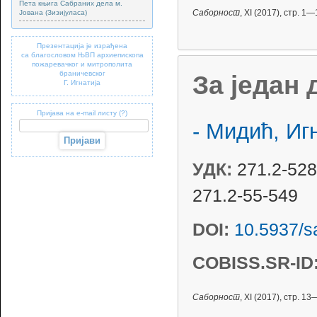
Пета књига Сабраних дела м.
Јована (Зизијуласа)
Саборност
, XI (2017), стр. 1—
Презентација је израђена
са благословом ЊВП архиепископа
пожаревачког и митрополита
браничевског
За један 
Г. Игнатија
Пријава на e-mail листу (?)
- Мидић, Иг
УДК:
271.2-528
271.2-55-549
DOI:
10.5937/
COBISS.SR-ID
Саборност
, XI (2017), стр. 13