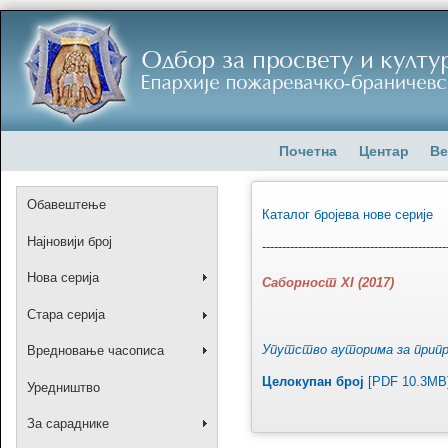
Почетна
Центар
Ве
Обавештење
Каталог бројева нове серије
Најновији број
----------------------------------------------
Нова серија
Саборност XI (2017)
Стара серија
Упутство ауторима за припр
Вредновање часописа
Целокупан број
[PDF 10.3MB
Уредништво
За сараднике