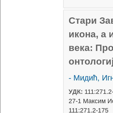
Стари Зав
икона, а 
века: Пр
онтологи
- Мидић, Иг
УДК:
111:271.2
27-1 Максим И
111:271.2-175