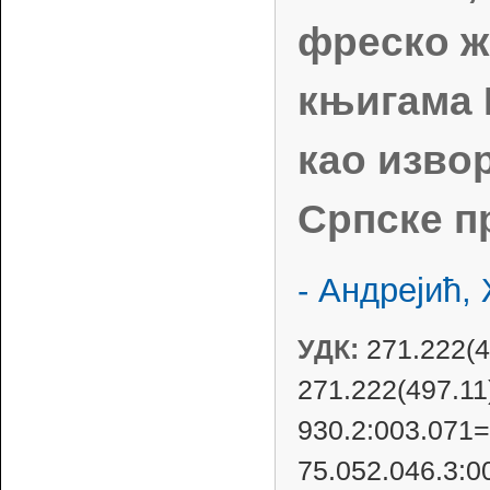
фреско ж
књигама 
као изво
Српске п
- Андрејић,
УДК:
271.222(49
271.222(497.11
930.2:003.071=
75.052.046.3:0