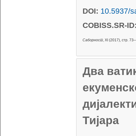
DOI:
10.5937/
COBISS.SR-ID
Саборност
, XI (2017), стр. 73
Два вати
екуменск
дијалект
Тијара