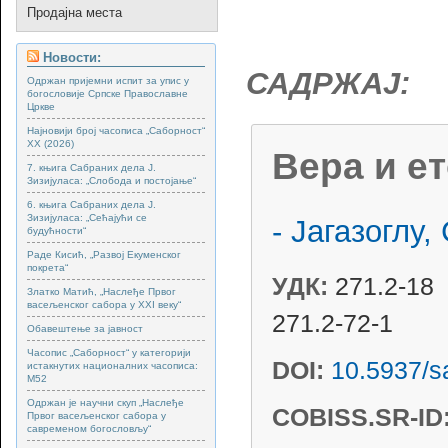
Продајна места
Новости:
САДРЖАЈ:
Одржан пријемни испит за упис у
богословије Српске Православне
Цркве
Најновији број часописа „Саборност“
XX (2026)
Вера и е
7. књига Сабраних дела Ј.
Зизијуласа: „Слобода и постојање“
6. књига Сабраних дела Ј.
Зизијуласа: „Сећајући се
- Јагазоглу,
будућности“
Раде Кисић, „Развој Екуменског
покрета“
УДК:
271.2-18
Златко Матић, „Наслеђе Првог
васељенског сабора у XXI веку“
271.2-72-1
Обавештење за јавност
Часопис „Саборност“ у категорији
DOI:
10.5937/s
истакнутих националних часописа:
М52
Одржан је научни скуп „Наслеђе
COBISS.SR-ID
Првог васељенског сабора у
савременом богословљу“