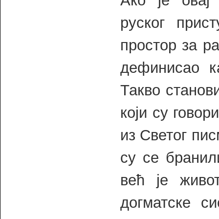
Ако је овај
руског прис
простор за р
дефинисао к
Такво станов
који су гово
из Светог пис
су се бранил
већ је живо
догматске с