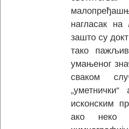
малопређашњ
нагласак на
зашто су док
тако пажљив
умањеног зна
сваком слу
„уметнички“
исконским п
ако неко 