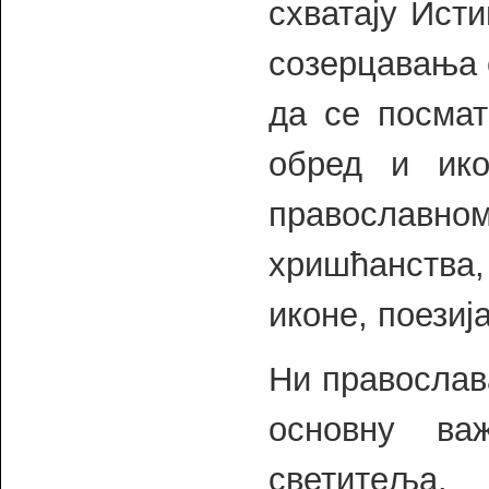
схватају Ист
созерцавања 
да се посмат
обред и ик
православн
хришћанства, 
иконе, поезија
Ни православ
основну ва
светитеља