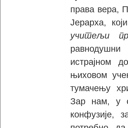
права вера, 
Јерарха, кој
учитељи пр
равнодушни
истрајном д
њиховом уче
тумачењу хр
Зар нам, у 
конфузије, з
потребно да