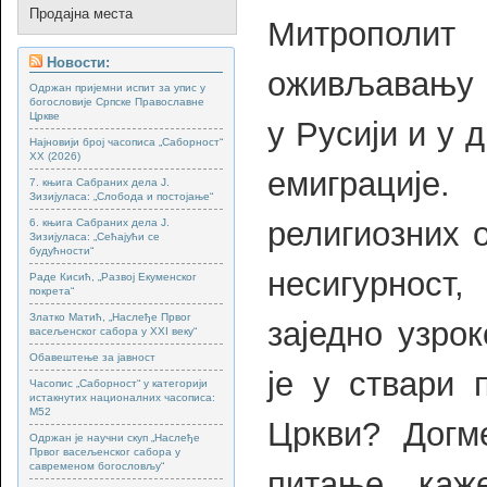
Продајна места
Митрополи
Новости:
оживљавању 
Одржан пријемни испит за упис у
богословије Српске Православне
Цркве
у Русији и у 
Најновији број часописа „Саборност“
XX (2026)
емиграције
7. књига Сабраних дела Ј.
Зизијуласа: „Слобода и постојање“
религиозних 
6. књига Сабраних дела Ј.
Зизијуласа: „Сећајући се
будућности“
несигурност
Раде Кисић, „Развој Екуменског
покрета“
Златко Матић, „Наслеђе Првог
заједно узро
васељенског сабора у XXI веку“
Обавештење за јавност
је у ствари 
Часопис „Саборност“ у категорији
истакнутих националних часописа:
М52
Цркви? Догм
Одржан је научни скуп „Наслеђе
Првог васељенског сабора у
савременом богословљу“
питање, каж