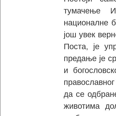
тумачење И
националне б
још увек вер
Поста, је уп
предање је с
и богословс
православног 
да се одбран
животима до