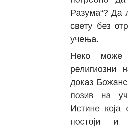
Разума“? Да 
свету без от
учења.
Неко може 
религиозни н
доказ Божанс
позив на у
Истине која 
постоји и