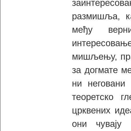
заинтересо
размишља, к
међу верн
интересова
мишљењу, пра
за догмате м
ни неговани
теоретско г
црквених иде
они чувају 