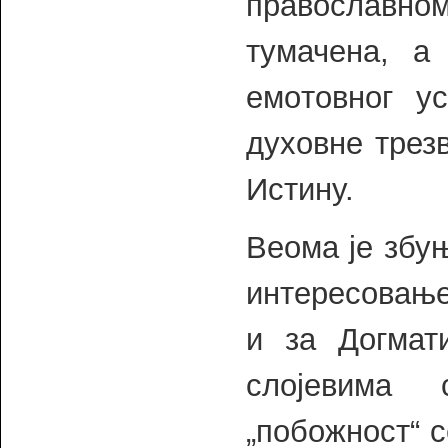
православн
тумачена, а
емoтовног ус
духовне трез
Истину.
Веома је збуњ
интересовање
и за Догмат
слојевима 
„побожност“ с