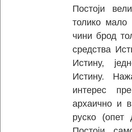
Постоји вел
толико мало 
чини брод то
средства Ист
Истину, јед
Истину. Наж
интерес пр
архаично и в
руско (опет
Постоји са