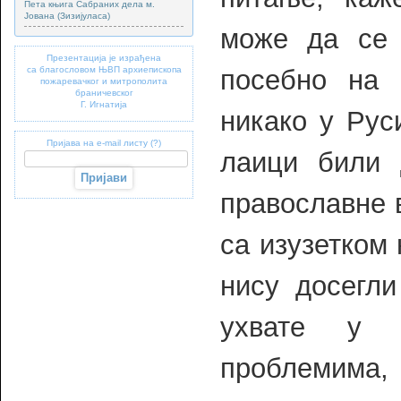
Пета књига Сабраних дела м.
Јована (Зизијуласа)
може да се 
Презентација је израђена
са благословом ЊВП архиепископа
посебно на 
пожаревачког и митрополита
браничевског
Г. Игнатија
никако у Рус
Пријава на e-mail листу (?)
лаици били 
православне 
са изузетком 
нису досегли
ухвате у 
проблемим