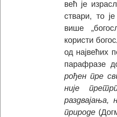
већ је израс
ствари, то ј
више „богос
користи богос
од највећих 
парафразе д
рођен пре св
није прет
раздвајања, 
природе
(Догм