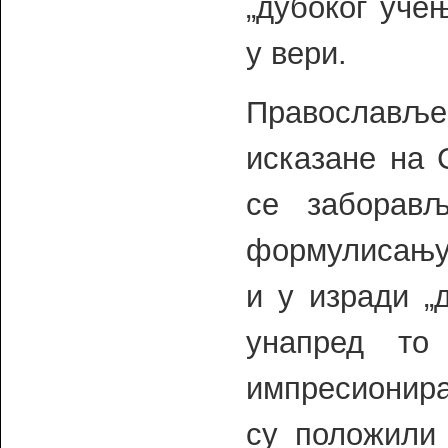
„дубоког учењ
у вери.
Православље
исказане на 
се заборав
формулисању 
и у изради „
унапред то
импресионира
су положили 