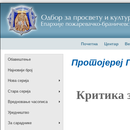
Почетна
Центар
Ве
Обавештење
Протојереј 
Најновији број
Нова серија
Критика з
Стара серија
Вредновање часописа
Уредништво
За сараднике