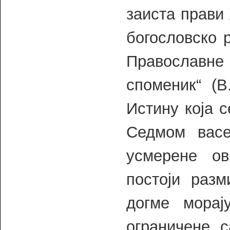
заиста прави
богословско 
Православн
споменик“ (В
Истину која 
Седмом васе
усмерене ов
постоји раз
догме мора
ограничене 