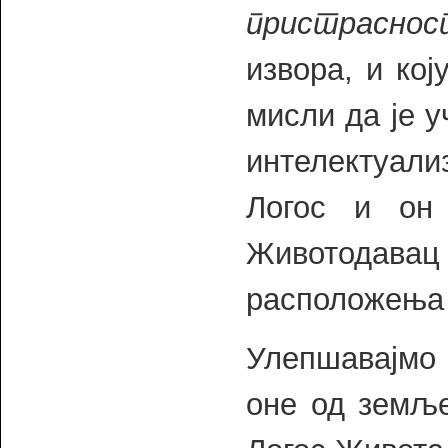
пристраснос
извора, и кој
мисли да је 
интелектуал
Логос и он
Животодавац 
расположења 
Улепшавајм
оне од земљ