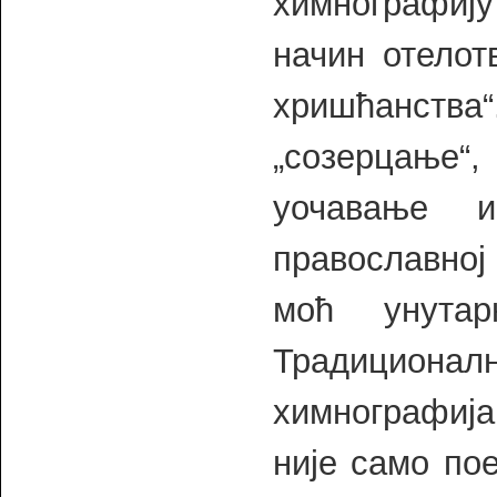
химнографију
начин отелот
хришћанства
„созерцање“
уочавање и
православној 
моћ унутар
Традицион
химнографија
није само по