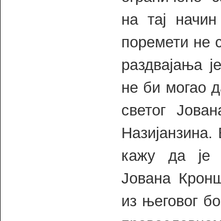
на тај начи
поремети не 
раздвајања ј
не би могао 
светог Јован
Назијанзина. 
кажу да је 
Јована Крон
из његовог бо