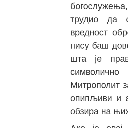
богослужења,
трудио да 
вредност обр
нису баш дов
шта је пра
символично
Митрополит з
опипљиви и а
обзира на њи