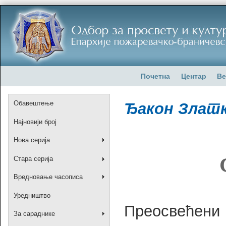
Почетна
Центар
Ве
Обавештење
Ђакон Злат
Најновији број
Нова серија
Стара серија
Вредновање часописа
Уредништво
Преосвећени 
За сараднике