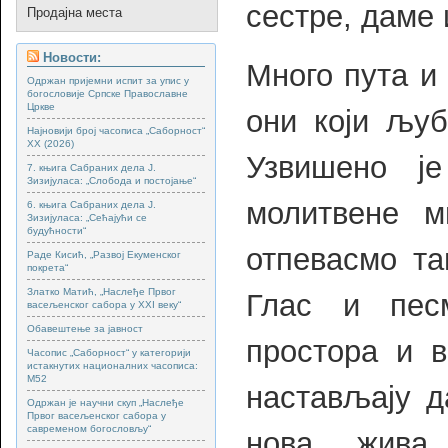
сестре, даме 
Продајна места
Новости:
Много пута и
Одржан пријемни испит за упис у
богословије Српске Православне
Цркве
они који љуб
Најновији број часописа „Саборност“
XX (2026)
Узвишено ј
7. књига Сабраних дела Ј.
Зизијуласа: „Слобода и постојање“
молитвене м
6. књига Сабраних дела Ј.
Зизијуласа: „Сећајући се
будућности“
отпевасмо та
Раде Кисић, „Развој Екуменског
покрета“
Златко Матић, „Наслеђе Првог
Глас и пес
васељенског сабора у XXI веку“
Обавештење за јавност
простора и в
Часопис „Саборност“ у категорији
истакнутих националних часописа:
М52
настављају д
Одржан је научни скуп „Наслеђе
Првог васељенског сабора у
савременом богословљу“
нова, жива