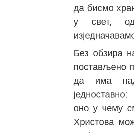
да бисмо хра
у свет, од
изједначавамо
Без обзира н
постављено п
да има на
једноставно:
оно у чему с
Христова мож