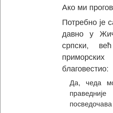
Ако ми прогов
Потребно је с
давно у Жич
српски, ве
приморских
благовестио:
Да, чеда м
праведниј
посведочава