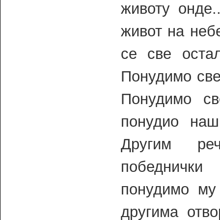
животу онде.
живот на небе
се све оста
Понудимо све
Понудимо св
понудио наш
Другим ре
победнички
понудимо му
другима отво