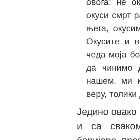
овога: не о
окуси смрт р
њега, окуси
Окусите и в
чеда моја б
да чинимо 
нашем, ми 
веру, толики
Једино овако 
и са свако