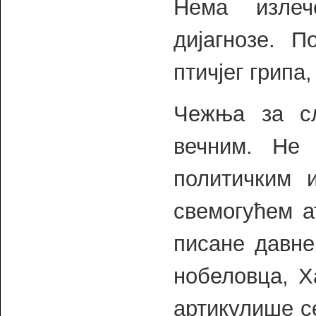
Нема излеч
дијагнозе. П
птичјег грипа
Чежња за с
вечним. Не
политичким 
свемогућем 
писане давне
нобеловца, Х
артикулише се