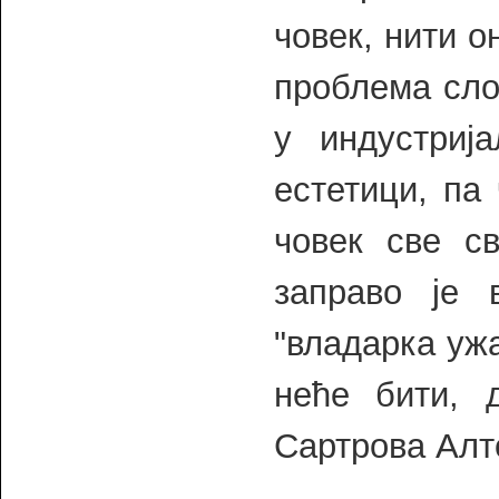
човек, нити о
проблема сло
у индустриј
естетици, па 
човек све с
заправо је 
"владарка ужа
неће бити, 
Сартрова Алт