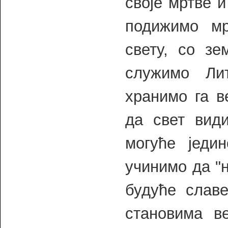
своје мртве и
подижимо мр
свету, со зе
служимо Лит
хранимо га в
да свет вид
могуће једи
учинимо да "
будуће славе
становима в