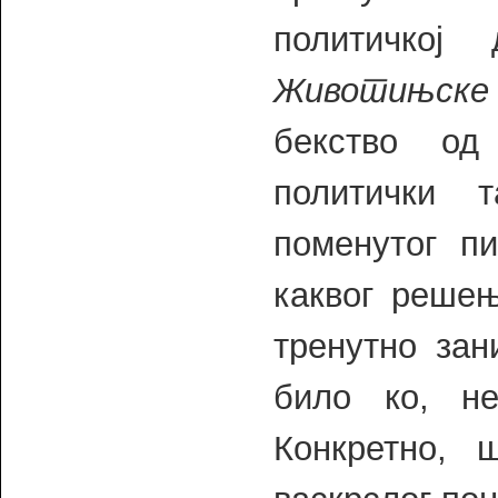
политичкој
Животињске
бекство од
политички 
поменутог пи
каквог решењ
тренутно зан
било ко, н
Конкретно,