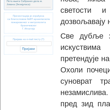
Пета књига Сабраних дела м.
Јована (Зизијуласа)
светости и
Презентација је израђена
дозвољавају 
са благословом ЊВП архиепископа
пожаревачког и митрополита
браничевског
Г. Игнатија
Све дубље з
Пријава на e-mail листу (?)
искуствим
претендује на
Охоли почеци
суноврат т
незамислива.
пред зид пл