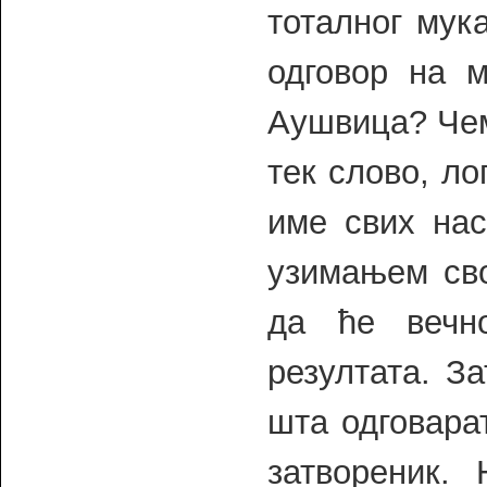
тоталног мук
одговор на 
Аушвица? Чем
тек слово, ло
име свих на
узимањем сво
да ће вечн
резултата. З
шта одговарат
затвореник.