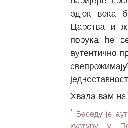
баријере про
одјек века б
Царства и ж
порука ће с
аутентично пр
свепрожима
једноставност
Хвала вам на
*
Беседу је аут
културу у По