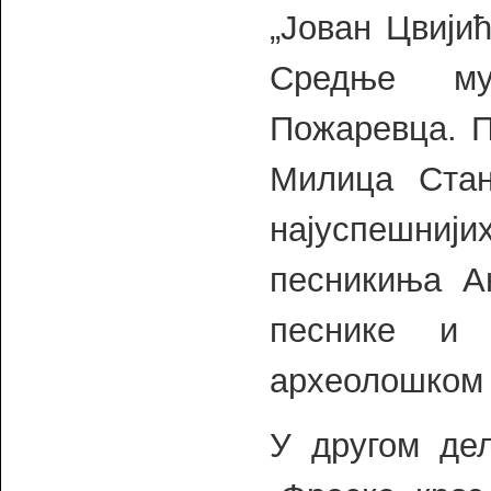
„Јован Цвијић
Средње му
Пожаревца. П
Милица Стан
најуспешни
песникиња А
песнике и 
археолошком 
У другом де