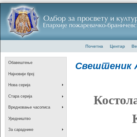
Почетна
Центар
Ве
Обавештење
Свештеник 
Најновији број
Нова серија
Костол
Стара серија
Вредновање часописа
Уредништво
За сараднике