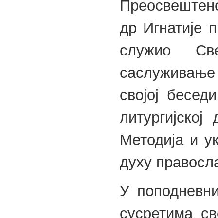
Преосвештенс
др Игнатије п
служио Све
саслуживање 
својој бесед
литургијској
Методија и у
духу правосл
У поподневн
сусретима св