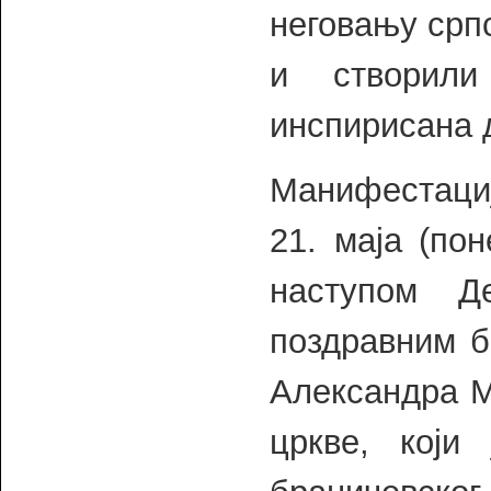
неговању срп
и створил
инспирисана 
Манифестациј
21. маја (по
наступом Д
поздравним б
Александра М
цркве, који