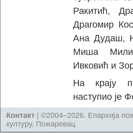
Ракитић, Др
Драгомир Ко
Ана Дудаш, Н
Миша Милић
Ивковић и Зо
На крају п
наступио је 
Контакт
| ©2004–2026.
Епархија по
културу, Пожаревац