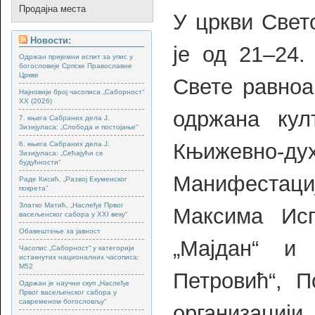
Продајна места
У цркви Свет
Новости:
је од 21–24.
Одржан пријемни испит за упис у
богословије Српске Православне
Цркве
Свете равноа
Најновији број часописа „Саборност“
XX (2026)
одржана кул
7. књига Сабраних дела Ј.
Зизијуласа: „Слобода и постојање“
Књижевно-дух
6. књига Сабраних дела Ј.
Зизијуласа: „Сећајући се
будућности“
Манифестаци
Раде Кисић, „Развој Екуменског
покрета“
Златко Матић, „Наслеђе Првог
Максима Ис
васељенског сабора у XXI веку“
Обавештење за јавност
„Мајдан“ и
Часопис „Саборност“ у категорији
истакнутих националних часописа:
М52
Петровић“, 
Одржан је научни скуп „Наслеђе
Првог васељенског сабора у
савременом богословљу“
организацији