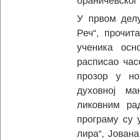
браничевског 
У првом дел
Реч“, прочит
ученика осн
расписао час
прозор у но
духовној м
ликовним ра
програму су 
лира“, Јован