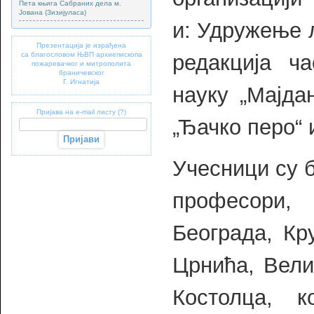
Пета књига Сабраних дела м.
Јована (Зизијуласа)
и: Удружење 
Презентација је израђена
са благословом ЊВП архиепископа
редакција ч
пожаревачког и митрополита
браничевског
Г. Игнатија
науку „Мајда
Пријава на e-mail листу (?)
„Ђачко перо“ 
Учесници су б
професори,
Београда, Кр
Црнића, Вели
Костолца, 