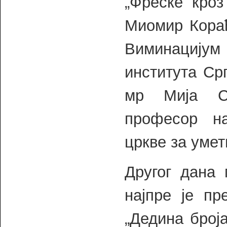
„Фреске кроз
Миомир Кораћ
Виминацијум
института Ср
мр Мија Ст
професор н
цркве за умет
Другог дана 
најпре је п
„Дедина број