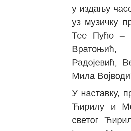
у издању часо
уз музичку п
Тее Пућо – г
Вратоњић,
Радојевић, 
Мила Војводић
У наставку, п
Ћирилу и Ме
светог Ћирил