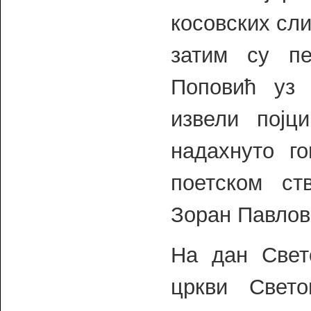
косовских сли
затим су п
Поповић уз 
извели пој
надахнуто г
поетском ст
Зоран Павлов
На дан Свет
цркви Свет