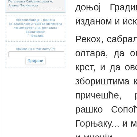
Пета књига Сабраних дела м.
доњој Гради
Јована (Зизијуласа)
изданом и ис
Презентација је израђена
са благословом ЊВП архиепископа
пожаревачког и митрополита
браничевског
Рекох, сабрал
Г. Игнатија
Пријава на e-mail листу (?)
олтара, да о
крст, и да о
збориштима к
причешће, 
рашко Сопо
Горњаку... и 