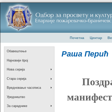
Почетна
Центар
Ве
Обавештење
Раша Перић
Најновији број
Нова серија
Поздр
Стара серија
Вредновање часописа
манифест
Уредништво
За сараднике