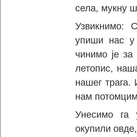
села, мукну ш
Узвикнимо: С
упиши нас у
чинимо је за
летопис, наш
нашег трага.
нам потомцима
Унесимо га
окупили овде,