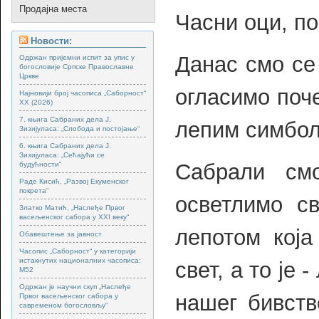
Продајна места
Часни оци, п
Новости:
Данас смо се
Одржан пријемни испит за упис у
богословије Српске Православне
Цркве
огласимо поч
Најновији број часописа „Саборност“
XX (2026)
7. књига Сабраних дела Ј.
лепим симбол
Зизијуласа: „Слобода и постојање“
6. књига Сабраних дела Ј.
Зизијуласа: „Сећајући се
Сабрали см
будућности“
Раде Кисић, „Развој Екуменског
покрета“
осветлимо с
Златко Матић, „Наслеђе Првог
васељенског сабора у XXI веку“
лепотом која
Обавештење за јавност
Часопис „Саборност“ у категорији
истакнутих националних часописа:
свет, а то је 
М52
Одржан је научни скуп „Наслеђе
нашег бивств
Првог васељенског сабора у
савременом богословљу“