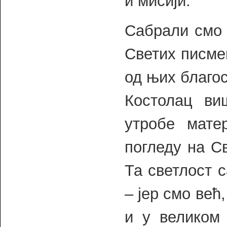
и мисији.
Сабрали смо 
Светих писме
од њих благос
Костолац в
утробе мат
погледу на С
Та светлост 
– јер смо већ
и у великом 