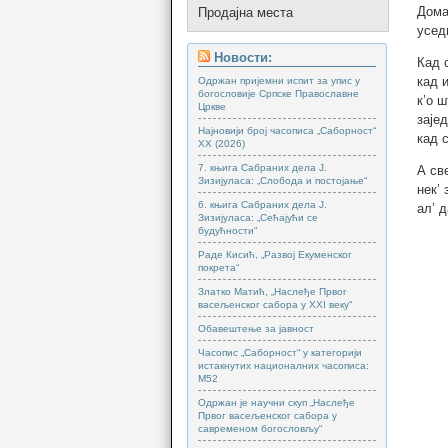
Дома
Продајна места
усед
Новости:
Кад 
кад 
Одржан пријемни испит за упис у
богословије Српске Православне
к’о 
Цркве
заје
Најновији број часописа „Саборност“
кад 
XX (2026)
7. књига Сабраних дела Ј.
А св
Зизијуласа: „Слобода и постојање“
нек’ 
6. књига Сабраних дела Ј.
ал’ 
Зизијуласа: „Сећајући се
будућности“
Раде Кисић, „Развој Екуменског
покрета“
Златко Матић, „Наслеђе Првог
васељенског сабора у XXI веку“
Обавештење за јавност
Часопис „Саборност“ у категорији
истакнутих националних часописа:
М52
Одржан је научни скуп „Наслеђе
Првог васељенског сабора у
савременом богословљу“