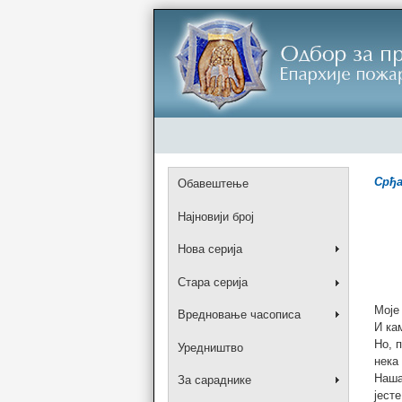
Срђ
Обавештење
Најновији број
Нова серија
Стара серија
Моје
Вредновање часописа
И ка
Но, 
Уредништво
нека
Наша
За сараднике
јест