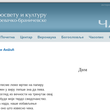
интерн
Почетна
Центар
Веронаука
Богословље
Часопис
ан Антић
Дом
 песме леже мртве на папиру.
мен у виру лепше зна да пева.
поглед из вечности на тренутак овај
 буде моје тврдо сведочанство.
 нада, наше избављење
е оно што извесно чека.