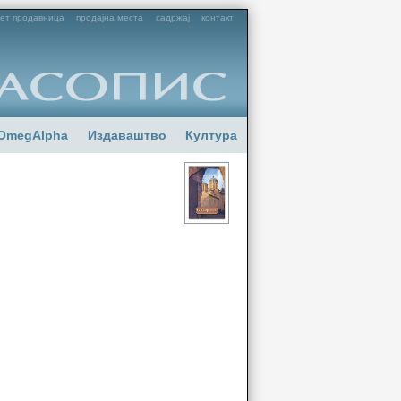
ет продавница
продајна места
садржај
контакт
OmegAlpha
Издаваштво
Култура