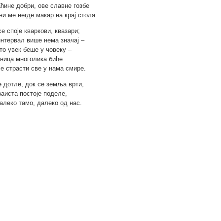
ћине добри, ове славне гозбе
ни ме негде макар на крај стола.
се споје кваркови, квазари;
интервал више нема значај –
што увек беше у човеку –
дница многолика биће
се страсти све у нама смире.
е дотле, док се земља врти,
заиста постоје поделе,
далеко тамо, далеко од нас.