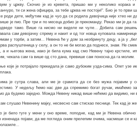
дем у цркву. Скочио је из кревета, пришао ми у неколико корака и
анчуро, ти си жена официра, за тебе црква не постоји!“. Био је то први
се роди дете, међутим кад је чуо да се родила девојчица није хтео ни д
више је пио. Пре три и по месеца добио је прекоманду. Рекао ми је да г
одведе тамо. Више га нисмо ни виделе ни чуле... Добила сам решењ
авала сам девојачку спрему и накит и од тог новца куповала намирнице
имам у торби, а затим... Невена ће у дом за незбринуту децу, а ја у „б
прва распуштеница у селу, а он то не би могао да поднесе, знам. Не сме
, а и његова жена, иако је била кума кад смо Невену тајно крстиле, и
им, чекала сам га више од сто дана, превише сам поносна да га молим.
ње које је потрајало прекидала је само дубоким узда-сима. Опет узе и
аплака.
јима је сутра слава, али ме је срамота да се без мужа појавим у с
естимо. У недељу ћемо нас две да спремимо богат ручак, имаћемо за
мо да будемо заједно. Можда Невену никад више нећемо да видимо, ни ви,
сам слушао Невенину мајку, несвесно сам стискао песнице. Тек кад је же
о је било туге у мени у оно време, поподне, кад ми је Невена обичн
о изненада појави, да ме погледа оним прелепим очима, насмеши се и ка
ролазиле...