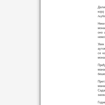
Дели
којо
љуба
Неки
мона
оно 
немо
Увек
ауто
се к
мона
Пређ
мана
беше
Прет
мана
Сада
захва
Годи