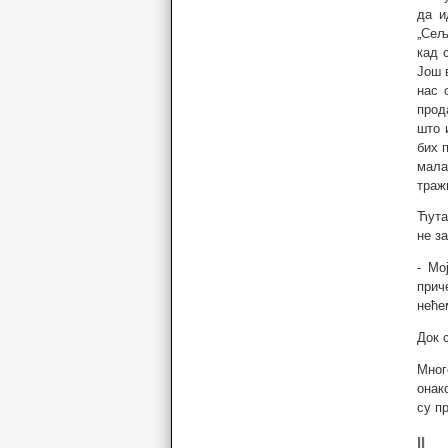
да и
„Сељ
кад 
Још 
нас 
прод
што 
бих 
мала
траж
Ћута
не з
- Мо
прич
неће
Док 
Мног
онак
су п
II