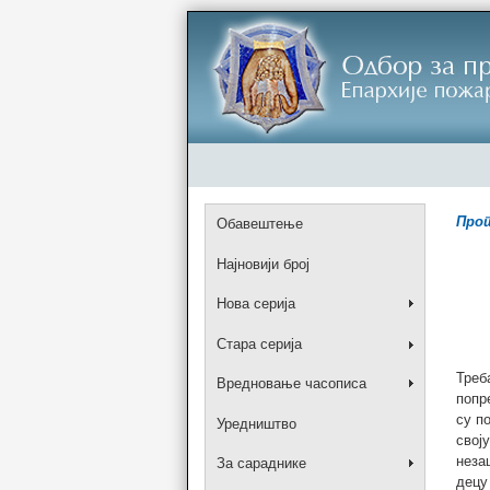
Прот
Обавештење
Најновији број
Нова серија
Стара серија
Треб
Вредновање часописа
попр
су п
Уредништво
свој
неза
За сараднике
децу