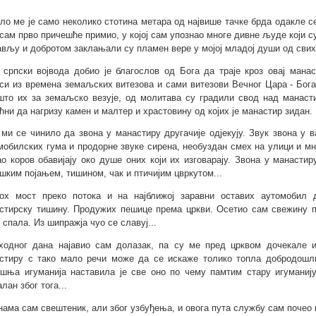
ло ме је само неколико стотина метара од највише тачке брда одакле с
ј сам прво причешће примио, у којој сам упознао многе дивне људе који 
вљу и добротом заклањали су пламен вере у мојој младој души од свих
 српски војвода добио је благослов од Бога да траје кроз овај ман
си из времена земаљских витезова и сами витезови Вечног Цара - Бога
што их за земаљско везује, од молитава су градили свод над манаст
ћни да нагризу камен и малтер и храстовину од којих је манастир зидан.
 ми се чинило да звона у манастиру другачије одјекују. Звук звона у 
мобилских гума и продорне звуке сирена, необуздан смех на улици и мн
ао коров обавијају око душе оних који их изговарају. Звона у манасти
шким појањем, тишином, чак и птичијим цвркутом...
ох мост преко потока и на најближој заравни оставих аутомобил
стирску тишину. Продужих пешице према цркви. Осетио сам свежину п
 спала. Из шипражја чуо се славуј...
ходног дана најавио сам долазак, па су ме пред црквом дочекале 
стиру с тако мало речи може да се искаже толико топла добродошли
шња игуманија наставила је све оно по чему памтим стару игуманију
лан због тога...
нама сам свештеник, али због узбуђења, и овога пута службу сам почео