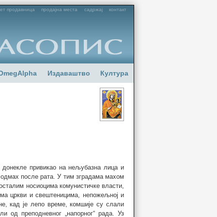
ет продавница
продајна места
садржај
контакт
OmegAlpha
Издаваштво
Култура
 донекле привикао на нељубазна лица и
е одмах после рата. У тим зградама махом
 осталим носиоцима комунистичке власти,
ема цркви и свештеницима, непожељној и
е, кад је лепо време, комшије су слали
и од преподневног „напорног“ рада. Уз