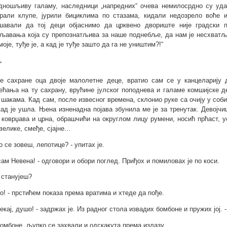
дношљиву галаму, наследници „напредних“ очева немилосрдно су удар
рали клупе, јурили бициклима по стазама, кидали недозрело воће и
шавали да тој деци објаснимо да црквено двориште није градски 
љавања која су препознатљива за наше поднебље, да нам је несхватљ
моје, туђе је, а кад је туђе зашто да га не уништим?!“
+
е сахране оца двоје малолетне деце, вратио сам се у канцеларију
ећања на ту сахрану, врућине јулског поподнева и галаме комшијске д
 шакама. Кад сам, после извесног времена, склонио руке са очију у соб
кад је ушла. Њена изненадна појава збунила ме је за тренутак. Девојчиц
 коврџава и црна, обрашчићи на округлом лицу румени, носић прћаст, у
велике, смеђе, сјајне...
о се зовеш, лепотице? - упитах је.
 сам Невена! - одговори и обори поглед. Приђох и помиловах је по коси.
е станујеш?
мо! - прстићем показа према вратима и хтеде да пође.
екај, душо! - задржах је. Из радног стола извадих бомбоне и пружих јој. -
бомбоне, љупко се захвали и одскакута према излазу.