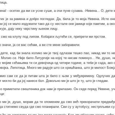
тица.
ена! - осетих да ми се усне суше, а очи пуне сузама. -Невена... О, дете м
тих је за рамена и добро погледах. Да, била је то моја Невена. Исте оне
зи јој се мало издужили тако да су нестале оне јамице које памтим, а око
хује, дају неку чврстину њеном лицу.
 смо на клупу под липом. Кобајаги љутећи се, припрети ми прстом.
о значи, ја се вас сећам, а ви сте мене заборавили.
, дете, кад би знала колико ми је твој одлазак тешко пао, никад ми то н
. Молио се. Није било Литургије на којој те нисам поменуо... Не, душо, 
у мојим сећањима ти си девојчица од четири године, а теби је сада, ако
евојка. Лепотица. Много ме радује што си хришћанка, што је милост Божја
мио сам се да је питам шта је било с њом у међувремену. Одлучих да 
т могло би да јој нанесе бол. Довољно ми је што је ту, што је гледам.
о приметили свештеника док нам је прилазио. Он седе поред Невене, уч
јци:
о ми је, душо, морам да те опоменем да смо већ прекорачили предви
да стигнемо свуда где смо планирали. Сви су у аутобусу, нестрпљиви су
ак ћу их замолити да ме још мало сачекају. Кад им објасним зашто, неће