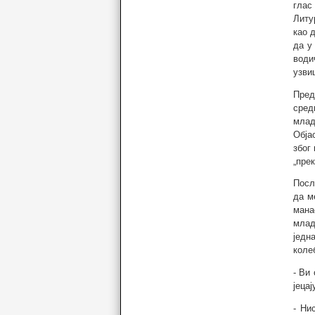
глас
Литу
као 
да у
води
узви
Пред
сред
млад
Обја
због
„пре
Посл
да м
мана
млад
једн
коле
- Ви
јеца
- Ни