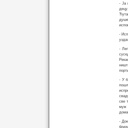
- Ја
децу
Ћута
душе
испо
- Ис
узда
- Ле
сусе
Река
ништ
порт
- У 
пошл
испр
свад
све 
муж 
домаћ
- До
близ