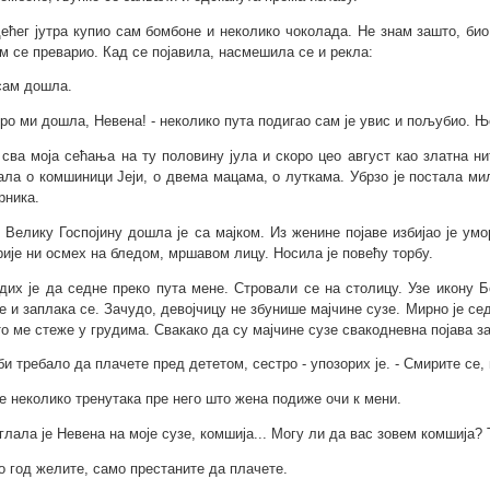
ећег јутра купио сам бомбоне и неколико чоколада. Не знам зашто, био
м се преварио. Кад се појавила, насмешила се и рекла:
 сам дошла.
бро ми дошла, Невена! - неколико пута подигао сам је увис и пољубио. Ње
 сва моја сећања на ту половину јула и скоро цео август као златна н
ала о комшиници Јеји, о двема мацама, о луткама. Убрзо је постала м
рника.
 Велику Госпојину дошла је са мајком. Из женине појаве избијао је умор
рије ни осмех на бледом, мршавом лицу. Носила је повећу торбу.
дих је да седне преко пута мене. Стровали се на столицу. Узе икону Б
е и заплака се. Зачудо, девојчицу не збунише мајчине сузе. Мирно је с
о ме стеже у грудима. Свакако да су мајчине сузе свакодневна појава з
 би требало да плачете пред дететом, сестро - упозорих је. - Смирите се,
е неколико тренутака пре него што жена подиже очи к мени.
углала је Невена на моје сузе, комшија... Могу ли да вас зовем комшија?
ко год желите, само престаните да плачете.