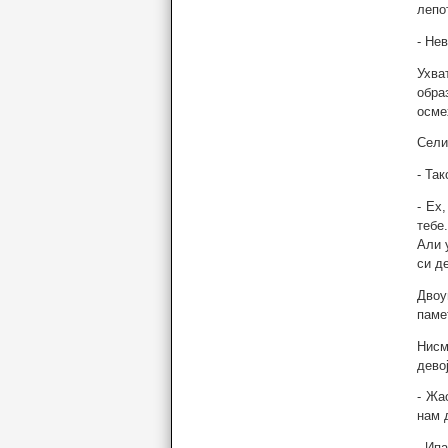
лепо
- Нев
Ухва
обра
осме
Сели
- Так
- Ех
тебе
Али 
си д
Двоу
паме
Нисм
дево
- Жа
нам 
- Ип