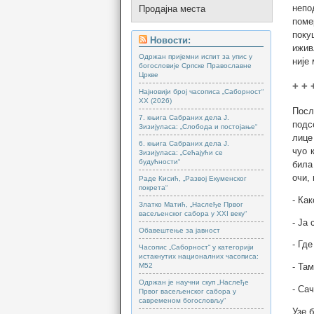
непо
Продајна места
поме
поку
Новости:
ижив
Одржан пријемни испит за упис у
није 
богословије Српске Православне
Цркве
+ + 
Најновији број часописа „Саборност“
XX (2026)
Посл
7. књига Сабраних дела Ј.
подс
Зизијуласа: „Слобода и постојање“
лице
6. књига Сабраних дела Ј.
чуо 
Зизијуласа: „Сећајући се
будућности“
била
очи, 
Раде Кисић, „Развој Екуменског
покрета“
- Как
Златко Матић, „Наслеђе Првог
васељенског сабора у XXI веку“
- Ја
Обавештење за јавност
- Гд
Часопис „Саборност“ у категорији
истакнутих националних часописа:
М52
- Та
Одржан је научни скуп „Наслеђе
- Сач
Првог васељенског сабора у
савременом богословљу“
Узе 