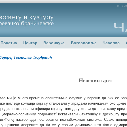
интерн
Почетна
Центар
Веронаука
Богословље
Часопис
ојереј Томислав Ђорђевић
Невенин крст
ало ми је много времена свештеничке службе у вароши да бих се бар
еке погледе комшија који су становали у зградама начичканим око цркв
ородично становали официри који су, ваљда у жељи да се истакну пред
у „морално-политичку подобност“ исказивали бахатошћу и дрскошћу пр
штићеној пасторчади послератног незнабожачког система. Свако поподн
 у црквено двориште да би се у својим домовима што боље одморил