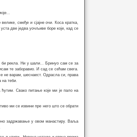
оје...
 велике, смеђе и сјајне очи. Коса кратка,
 уста две једва уочљиве боре које, кад се
е би рекла. Ни у шали... Бринуо сам се за
нисам те заборавио. И сад се сећам свега.
 се не варам, шеснаест. Одрасла си, права
 на теби.
ћутим. Свако питање које ми је пало на
тиво ми се извини пре него што се обрати
ђено задржавање у овом манастиру. Ваља
.
 се љутити - Невена устаде и отрча према