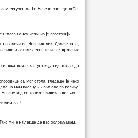
 сам сигуран да ће Невена опет да дође.
н гласан смех испунио је просторију...
ит провлачи се Невенин лик. Долазила је,
иљеница и осталих свештеника и црквених
 и нека исконска туга коју није могао да
огородице са мог стола, гледаше је неко
едела на мом колену и жврљала по папиру.
а Невену кад се толико привикла на њих.
 молим вас!
 Тако ми је најлакше да вас ословљавам.