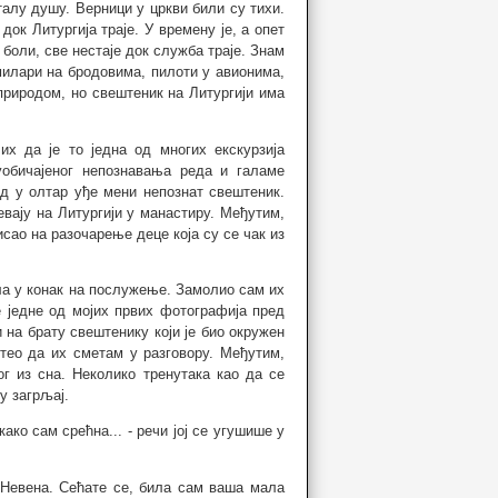
талу душу. Верници у цркви били су тихи.
док Литургија траје. У времену је, а опет
 боли, све нестаје док служба траје. Знам
рмилари на бродовима, пилоти у авионима,
природом, но свештеник на Литургији има
х да је то једна од многих екскурзија
обичајеног непознавања реда и галаме
д у олтар уђе мени непознат свештеник.
певају на Литургији у манастиру. Међутим,
исао на разочарење деце која су се чак из
а у конак на послужење. Замолио сам их
е једне од мојих првих фотографија пред
и на брату свештенику који је био окружен
тео да их сметам у разговору. Међутим,
ог из сна. Неколико тренутака као да се
у загрљај.
ако сам срећна... - речи јој се угушише у
 Невена. Сећате се, била сам ваша мала