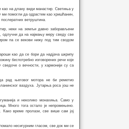
е као на длану види манастир. Светиња у
су ми помогли да одрастем као хришћанин,
 послератних ветруштина.
астир, неки на земљи давно заборављени
, одлучни да на најмању меру сведу све
иром па се векови нижу под тим сводом
вароши као да се бори да надјача шкрипу
ожину беспотребно изговорених речи које
ру сведоче о вечности, у хармонији су са
 да рад његовог мотора не би реметио
ланинског ваздуха. Јутарња роса још не
игуманија и неколико монахиња. Само у
ца. Много тога остало је непромењено.
. Како време пролази, све више сам јој
 помало несигурним гласом, све док ми се