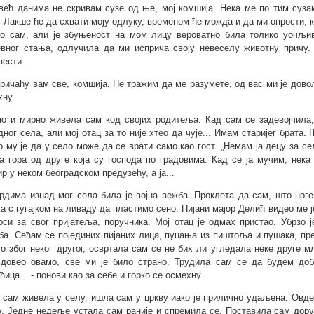
 већ данима не скривам сузе од ње, мој комшија. Нека ме по тим суза
. Лакше ће да схвати моју одлуку, временом ће можда и да ми опрости, к
о сам, али је збуњеност на мом лицу вероватно била толико уочљива
вног стања, одлучила да ми исприча своју невеселу животну причу. 
вести.
причаћу вам све, комшија. Не тражим да ме разумете, од вас ми је дово
хну.
по и мирно живела сам код својих родитеља. Кад сам се задевојчила
дног села, али мој отац за то није хтео да чује... Имам старијег брата.
о му је да у село може да се врати само као гост. „Немам ја децу за сел
а гора од друге која су господа по градовима. Кад се ја мучим, нека 
ир у неком београдском предузећу, а ја...
брдима изнад мог села била је војна вежба. Проклета да сам, што ноге
а с гугајком на ливаду да пластимо сено. Пијани мајор Делић видео ме ј
оси за свог пријатеља, поручника. Мој отац је одмах пристао. Убрзо 
ба. Сећам се појединих пијаних лица, пуцања из пиштоља и пушака, пре
то због неког другог, освртала сам се не бих ли угледала неке друге мл
довео овамо, све ми је било страно. Трудила сам се да будем доб
ица... - понови као за себе и горко се осмехну.
к сам живела у селу, ишла сам у цркву иако је прилично удаљена. Овде,
у. Једне недеље устала сам раније и спремила се. Поставила сам дору