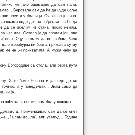
 толико ме јако ошамарио да сам пала.
 шамар... Веровала сам да ће да буде боље
а нас посети у болници. Очекивао је сина.
а сачекамо овде док не нађе стан па ће да
е да се иселим из стана, посао немам,
 за нас две. Остало је да продам још ово
ели“ свет. Оцу не смем да се враћам, била
м да оптерећујем ни брата, примања су му
пак ме не би прихватила. А мужа нећу да
кону Богородице са стола, али овога пута
елу. Зато ћемо Невена и ја овде да се
 толико, а у понедељак... Знам само да
 ни ја...
на заћутала, осетио сам бол у шакама...
о долазила. Прижељкивао сам да се опет
же: „Ја сам дошла“, али узалуд... Године