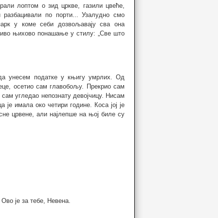
али лоптом о зид цркве, газили цвеће,
 разбацивали по порти... Узалудно смо
парк у коме себи дозвољавају сва она
иво њихово понашање у стилу: „Све што
 да унесем податке у књигу умрлих. Од
еце, осетио сам главобољу. Прекрио сам
и сам угледао непознату девојчицу. Нисам
а је имала око четири године. Коса јој је
сне црвене, али најлепше на њој биле су
 Ово је за тебе, Невена.