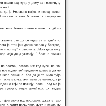
ма памти кад буде у дому за незбринуту
о зна?
 да је Невенина мајка, и поред таквог
Био сам затечен брзином те својеврсне
љно што Невену толико волите... - дубоко
, желела сам да се удам за младића из
 Њега је отац још давно послао у Београд.
о и мотику“ - говорио је. „Моја деца нису
бар моја деца уживају...“ Брат је обичан
 не сломих, остала бих код куће, не бих
е пре подне, већ предвече дошао је да ме
је било венчање. Као да је то била туђа
гласне музике, али мени се чинило да је
аденце који се познају, воле... Кад ме је
ра супруга, ведра домаћица. Ех, ведра
 чујем звона под прозором, црква је тако
чак, а затим пробудила мужа и рекла му