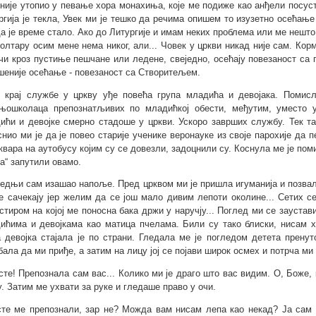
 није утопио у певање хора монахиња, које ме подиже као анђели посус
ргија је текла, Увек ми је тешко да речима опишем то изузетно осећање 
да је време стало. Ако до Литургије и имам неких проблема или ме нешто
 олтару осим мене нема никог, али... Човек у цркви никад није сам. Ко
чи кроз пустиње пешчане или ледене, свеједно, осећају повезаност са 
шеније осећање - повезаност са Створитељем.
 крај службе у цркву уђе повећа група младића и девојака. Помисли
њошколаца препознатљивих по младићкој обести, међутим, уместо у
ићи и девојке смерно стадоше у цркви. Ускоро заврших службу. Тек та
снио ми је да је повео старије ученике веронауке из своје парохије да 
 квара на аутобусу којим су се довезли, задоцнили су. Коснула ме је пом
ка“ запутили овамо.
едњи сам изашао напоље. Пред црквом ми је пришла игуманија и позвал
е сачекају јер желим да се још мало дивим лепоти околине... Сетих с
стиром на којој ме поносна бака држи у наручју... Поглед ми се заустав
ићима и девојкама као матица пчелама. Били су тако блиски, нисам х
а девојка стајала је по страни. Гледала ме је погледом детета пренут
бала да ми приђе, а затим на лицу јој се појави широк осмех и потрча ми 
 сте! Препознала сам вас... Колико ми је драго што вас видим. О, Боже, к
ју. Затим ме ухвати за руке и гледаше право у очи.
сте ме препознали, зар не? Можда вам нисам лепа као некад? Ја сам