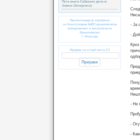
Пета књига Сабраних дела м.
Јована (Зизијуласа)
След
Ниса
Презентација је израђена
- Ја
са благословом ЊВП архиепископа
пожаревачког и митрополита
браничевског
- До
Г. Игнатија
Кроз
Пријава на e-mail листу (?)
прич
одбо
Пред
прик
Пону
врем
Нешт
- Не
Прођ
- Ог
- Ка