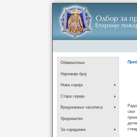
Прот
Обавештење
Најновији број
Нова серија
Стара серија
Радо
Вредновање часописа
свог
прон
Уредништво
дети
ства
За сараднике