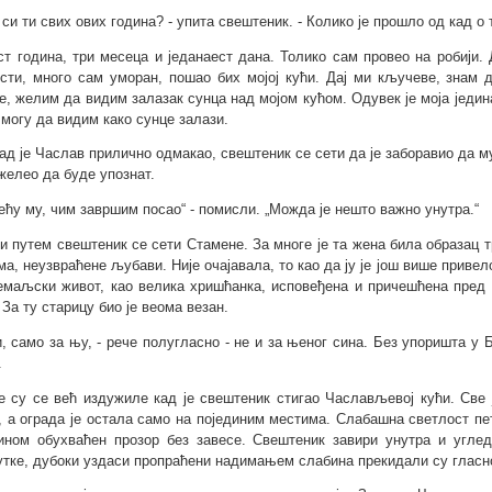
е си ти свих ових година? - упита свештеник. - Колико је прошло од кад 
ст година, три месеца и једанаест дана. Толико сам провео на робији. 
сти, много сам уморан, пошао бих мојој кући. Дај ми кључеве, знам 
е, желим да видим залазак сунца над мојом кућом. Одувек је моја једи
 могу да видим како сунце залази.
кад је Часлав прилично одмакао, свештеник се сети да је заборавио да 
 желео да буде упознат.
ећу му, чим завршим посао“ - помисли. „Можда је нешто важно унутра.“
и путем свештеник се сети Стамене. За многе је та жена била образац 
ама, неузвраћене љубави. Није очајавала, то као да ју је још више привел
емаљски живот, као велика хришћанка, исповеђена и причешћена пред с
 За ту старицу био је веома везан.
и, само за њу, - рече полугласно - не и за њеног сина. Без упоришта 
.
е су се већ издужиле кад је свештеник стигао Часлављевој кући. Све ј
, а ограда је остала само на појединим местима. Слабашна светлост пе
ином обухваћен прозор без завесе. Свештеник завири унутра и углед
утке, дубоки уздаси пропраћени надимањем слабина прекидали су гласн