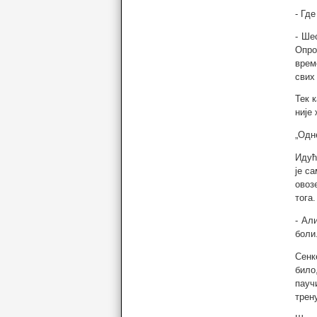
- Гд
- Ше
Опро
врем
свих
Тек 
није
„Одн
Идућ
је с
овоз
тога.
- Ал
боли
Сенк
било
пауч
трен