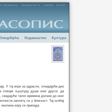
ет продавница
продајна места
садржај
контакт
OmegAlpha
Издаваштво
Култура
ју. У тој игри за одрасле, откидајући део
да отворе љуштуру душе оног другог, да
, скидајући талог времена долазе до оног
отности заплету се у блискост. Тај осећај
околина којој се припада.