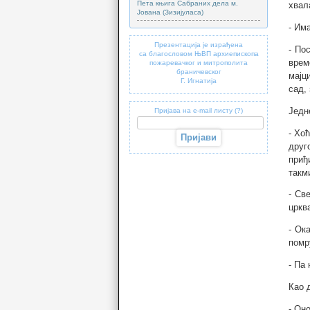
Пета књига Сабраних дела м.
хвал
Јована (Зизијуласа)
- Им
Презентација је израђена
- По
са благословом ЊВП архиепископа
врем
пожаревачког и митрополита
браничевског
мајц
Г. Игнатија
сад,
Једн
Пријава на e-mail листу (?)
- Хо
друг
приђ
такм
- Св
црква
- Ок
помр
- Па
Као 
- Он