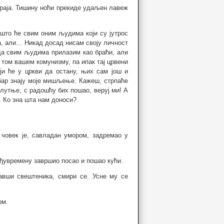
отраја. Тишину ноћи прекиде удаљен лавеж
 што ће свим оним људима који су јутрос
а, али... Никад досад нисам своју личност
 да свим људима прилазим као браћи, али
 том вашем комунизму, па ипак тај црвени
и ће у цркви да остану, њих сам још и
 бар знају моје мишљење. Кажеш, стрпаће
слутње, с радошћу бих пошао, веруј ми! А
н. Ко зна шта нам доноси?
 човек је, савладан умором, задремао у
међувремену завршио посао и пошао кући.
авши свештеника, смири се. Усне му се
ом.