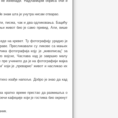
е не изненади. Надланицом обриса очи и
Не знам шта је унутра нисам отварао.
нти, писма, чак и два одликовања. Бацићу
шњи живот био је само привид. Али, више
седе на кревет. Ту фотографију урадио је
Мораве. Пресликавали су ликове са мањих
ика фотографија коју је „живописац“ за
з војске, Часлава кад је завршио малу
 пре учинило да је на фотографији мајка
 који је „преварио“ живот и насликао их
ихо изађе напоље. Добро је знао да кад
 за кратко време престао да размишља о
ечи кафеџије који је гостима био окренут
шник.