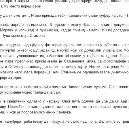
па врата најави свештеников улазак у просторију. Зачудо, Часлав с
за му место поред себе.
ћу да ти сметам... И ово припада теби - свештеник стави куфер на сто. - 
 је сва моја лична имовина - бледо се осмехну Часлав. - Књиге, докуме
 Мораву у ноћи кад је пун месец, кад је привид највећи. И мој досада
. Чува мене моја Стамена.
де, скиде са зида једину фотографију која се налазила у кући па опет 
 путујући „живописац“, један од многих који су долазили у села око 
графија, улепшавали их, обавезно облачили у грађанска одела. Повел
ке паре пресликао приказивала је Стамениног мужа са фотографије и
ру и Стамену са последње слике за личну карту. Неком са стране би се
иновима него мала породица, али Стамена се одушевљавала „уметником“
роје заједно.
ро се стакло на фотографији замрља Часлављевим сузама. Свештеник т
ру успомене човек треба да је сам.
о је свештеник одлазио у кафану. Овог пута одлучи да уђе да би бар
аву. Примећен је његов улазак, али пре него што га ословише, чуше се р
ма, и који је пословао око неких сандука.
вет калуђера треба њему да читају, а не само наш попа. Велики је то гре