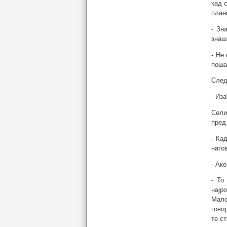
кад 
план
- Зн
знаш
- Не
поша
След
- Из
Сели
пред
- Ка
нагов
- Ак
- То
најр
Мало
гово
те с