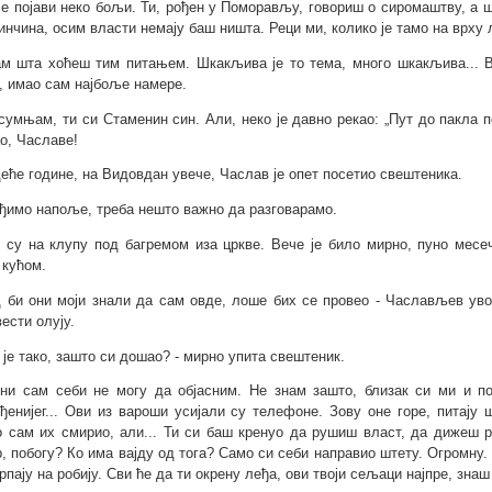
се појави неко бољи. Ти, рођен у Поморављу, говориш о сиромаштву, а 
инчина, осим власти немају баш ништа. Реци ми, колико је тамо на врху 
ам шта хоћеш тим питањем. Шкакљива је то тема, много шкакљива... 
, имао сам најбоље намере.
 сумњам, ти си Стаменин син. Али, неко је давно рекао: „Пут до пакла 
о, Чаславе!
еће године, на Видовдан увече, Часлав је опет посетио свештеника.
ађимо напоље, треба нешто важно да разговарамо.
 су на клупу под багремом иза цркве. Вече је било мирно, пуно месе
 кућом.
д би они моји знали да сам овде, лоше бих се провео - Часлављев уво
ести олују.
о је тако, зашто си дошао? - мирно упита свештеник.
 ни сам себи не могу да објасним. Не знам зашто, близак си ми и по
ођенијег... Ови из вароши усијали су телефоне. Зову оне горе, питају
 сам их смирио, али... Ти си баш кренуо да рушиш власт, да дижеш ре
р, побогу? Ко има вајду од тога? Само си себи направио штету. Огромну.
трпају на робију. Сви ће да ти окрену леђа, ови твоји сељаци најпре, знаш