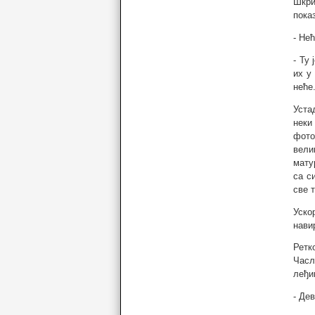
Шкри
пока
- Не
- Ту
их у
неће
Уста
неки
фото
вели
мату
са с
све т
Уско
нави
Ретк
Часл
леђи
- Де