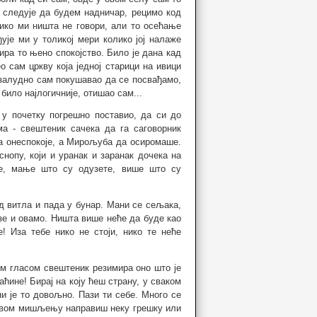
следује да будем надничар, рецимо код
нико ми ништа не говори, али то осећање
је ми у толикој мери колико јој налаже
ира то њено спокојство. Било је дана кад
 сам цркву која једној старици на ивици
 узалудно сам покушавао да се посвађамо,
било најлогичније, отишао сам...
 у почетку погрешно поставио, да си до
а - свештеник сачека да га саговорник
а онеспокоје, а Мирољуба да осиромаше.
снопу, који и уранак и заранак дочека на
е, мање што су одузете, више што су
од витла и пада у бунар. Мани се сељака,
зе и овамо. Ништа више неће да буде као
 Иза тебе нико не стоји, нико те неће
им гласом свештеник резимира оно што је
аћине! Бирај на коју ћеш страну, у сваком
ни је то довољно. Пази ти себе. Много се
иховом мишљењу направиш неку грешку или