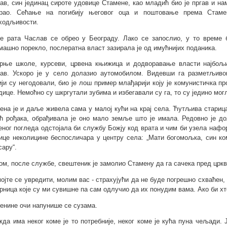
ав, син јединац сироте удовице Стамене, као младић био је пргав и на
рао. Сећање на погибију његовог оца и поштовање према Стаме
ходљивости.
е рата Часлав се обрео у Београду. Лако се запослио, у то време
машно порекло, послератна власт зазирала је од имућнијих поданика.
рње школе, курсеви, црвена књижица и додворавање власти најбољи
ав. Ускоро је у село долазио аутомобилом. Видевши га разметљиво
ији су негодовали, био је лош пример млађарији коју је комунистичка п
дице. Немоћно су шкргутали зубима и избегавали су га, то су једино мог
ена је и даље живела сама у малој кући на крај села. Ћутљива стариц
ћ рођака, обрађивала је оно мало земље што је имала. Редовно је дол
еног погледа одстојала би службу Божју код врата и чим би узела нафор
ице неколицине беспосличара у центру села: „Мати богомољка, син ком
сару“.
ом, после службе, свештеник је замолио Стамену да га сачека пред црк
мојте се увредити, молим вас - страхујући да не буде погрешно схваћен,
рница које су ми сувишне па сам одлучио да их понудим вама. Ако би хт
енине очи напунише се сузама.
жда има неког коме је то потребније, неког коме је кућа пуна чељади.