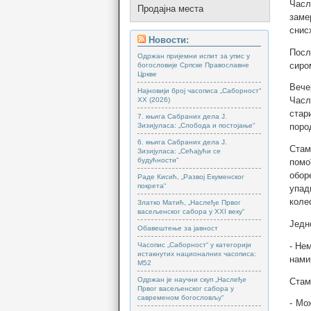
Часл
Продајна места
заме
снис
Новости:
Посл
Одржан пријемни испит за упис у
сиро
богословије Српске Православне
Цркве
Вече
Најновији број часописа „Саборност“
Часл
XX (2026)
стар
7. књига Сабраних дела Ј.
Зизијуласа: „Слобода и постојање“
поро
6. књига Сабраних дела Ј.
Стам
Зизијуласа: „Сећајући се
будућности“
помо
обор
Раде Кисић, „Развој Екуменског
покрета“
упад
коле
Златко Матић, „Наслеђе Првог
васељенског сабора у XXI веку“
Једн
Обавештење за јавност
Часопис „Саборност“ у категорији
- Не
истакнутих националних часописа:
нами
М52
Одржан је научни скуп „Наслеђе
Стам
Првог васељенског сабора у
савременом богословљу“
- Мо