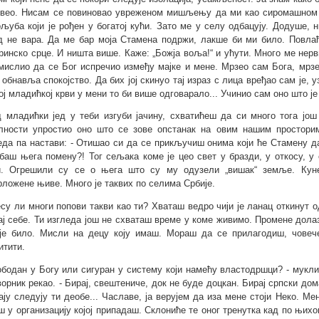
вео. Нисам се повиновао увреженом мишљењу да ми као сиромашном 
љуба који је рођен у богатој кући. Зато ме у селу одбацују. Додуше, 
д не вара. Да ме бар моја Стамена подржи, лакше би ми било. Повлађу
ринско срце. И ништа више. Каже: „Божја воља!“ и ућути. Много ме нерв
мислио да се Бог испречио између мајке и мене. Мрзео сам Бога, мрзео
 обнавља спокојство. Да бих јој скинуо тај израз с лица вређао сам је,
ој младићкој крви у мени то би више одговарало... Учинио сам оно што је 
д младићки јед у теби изгуби јачину, схватићеш да си много тога још
лности упростио оно што се зове опстанак на овим нашим просторим
еда па настави: - Отишао си да се прикључиш онима који ће Стамену д
баш њега помену?! Тог сељака коме је цео свет у бразди, у откосу, у 
. Огрешили су се о њега што су му одузели „вишак“ земље. Кун
рложене њиве. Много је таквих по селима Србије.
јесу ли многи попови такви као ти? Хваташ ведро чији је ланац откинут 
ај себе. Ти изгледа још не схваташ време у коме живимо. Промене дола
је било. Мисли на децу коју имаш. Мораш да се прилагодиш, човече!
итити.
ободан у Богу или сигуран у систему који намећу властодршци? - мукл
ворник рекао. - Бирај, свештениче, док не буде доцкан. Бирај српски дом
ају следују ти деобе... Чаславе, ја верујем да иза мене стоји Неко. Ме
ш у организацију којој припадаш. Склониће те оног тренутка кад по њ