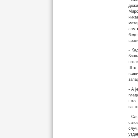
дожи
Миро
ника
мате
сам 
беде
врел
- Ка
бана
погл
Што 
њиви
запа
- А 
глед
што 
зашт
- Сл
саго
случ
узда