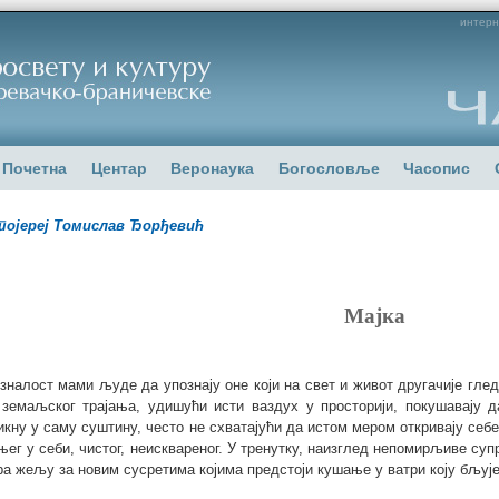
интерн
Почетна
Центар
Веронаука
Богословље
Часопис
ојереј Томислав Ђорђевић
Мајка
зналост мами људе да упознају оне који на свет и живот другачије гледа
 земаљског трајања, удишући исти ваздух у просторији, покушавају 
икну у саму суштину, често не схватајући да истом мером откривају себе
њег у себи, чистог, неисквареног. У тренутку, наизглед непомирљиве супр
ра жељу за новим сусретима којима предстоји кушање у ватри коју бљује 