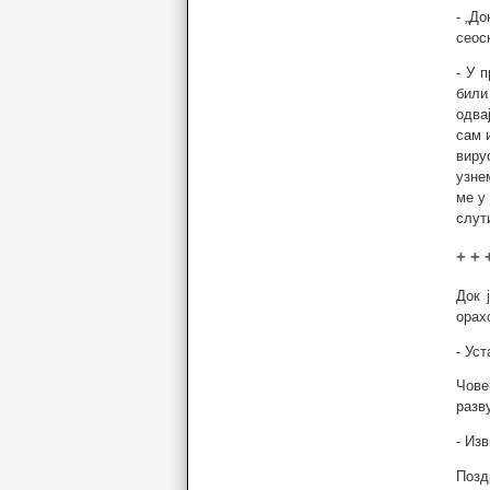
- „Д
сеос
- У 
били
одва
сам 
виру
узне
ме у
слут
+ + 
Док 
орах
- Ус
Чове
разв
- Из
Позд