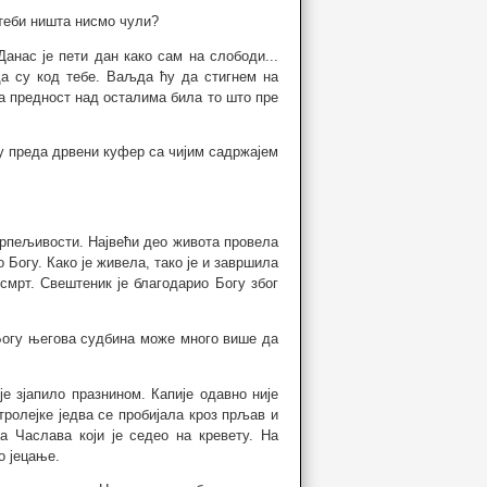
о теби ништа нисмо чули?
Данас је пети дан како сам на слободи...
да су код тебе. Ваљда ћу да стигнем на
на предност над осталима била то што пре
му преда дрвени куфер са чијим садржајем
трпељивости. Највећи део живота провела
о Богу. Како је живела, тако је и завршила
мрт. Свештеник је благодарио Богу због
у Богу његова судбина може много више да
е зјапило празнином. Капије одавно није
тролејке једва се пробијала кроз прљав и
а Часлава који је седео на кревету. На
о јецање.