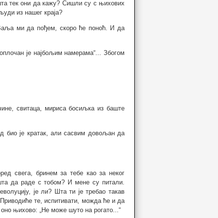
шта тек они да кажу? Сишли су с њихових
људи из нашег краја?
Ваља ми да пођем, скоро ће поноћ. И да
поплочан је најбољим намерама“... Збогом
чине, свитаца, мириса босиљка из баште
д био је кратак, али сасвим довољан да
ред свега, бринем за тебе као за неког
 шта да раде с тобом? И мене су питали.
волуцију, је ли? Шта ти је требао такав
 Приводиће те, испитивати, можда ће и да
 оно њихово: „Не може шуто на рогато...“