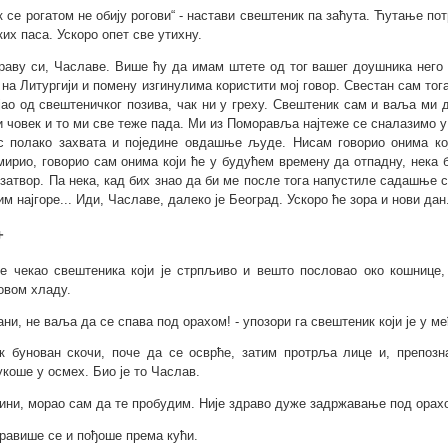
ок се рогатом не обију рогови“ - настави свештеник па заћута. Ћутање п
ких паса. Ускоро опет све утихну.
праву си, Чаславе. Више ћу да имам штете од тог вашег доушника него
 на Литургији и помену изгинулима користити мој говор. Свестан сам тог
јао од свештеничког позива, чак ни у греху. Свештеник сам и ваља ми
и човек и то ми све теже пада. Ми из Поморавља најтеже се сналазимо у
с полако захвата и поједине овдашње људе. Нисам говорио онима кој
мирио, говорио сам онима који ће у будућем времену да отпадну, нека
 затвор. Па нека, кад бих знао да би ме после тога напустиле садашње 
им најгоре... Иди, Чаславе, далеко је Београд. Ускоро ће зора и нови да
+
је чекао свештеника који је стрпљиво и вешто пословао око кошнице,
овом хладу.
тани, не ваља да се спава под орахом! - упозори га свештеник који је у 
к бунован скочи, поче да се осврће, затим протрља лице и, препозн
укоше у осмех. Био је то Часлав.
вини, морао сам да те пробудим. Није здраво дуже задржавање под орах
равише се и пођоше према кући.