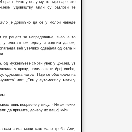
мћораст. Нико у селу му то није нарочито
нином удовиштву били су разлози те
 било је довољно да се у молби наведе
 су рецепт за напредовање, знао је то
г, у елегантном оделу и радним даном,
ропаганда већ увелико одвајала од села и
ли.
а, од мужевљеве смрти увек у црнини, уз
азила у цркву, палила исти број свећа,
у, одлазила натраг. Није се обазирала на
униста“ или: „Син у аутомобилу, мати у
вом.
 свештеник поцрвене у лицу. - Имам неких
ели да примите, донећу их вашој кући.
 Ја сам сама, мени тако мало треба. Али,