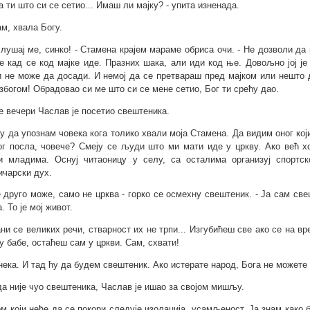
а ти што си се сетио... Имаш ли мајку? - упита изненада.
ам, хвала Богу.
слушај ме, синко! - Стамена крајем мараме обриса очи. - Не дозволи да
е кад се код мајке иде. Празних шака, али иди код ње. Довољно јој је
и не може да досади. И немој да се претвараш пред мајком или нешто д
 збогом! Обрадовао си ме што си се мене сетио, Бог ти срећу дао.
е вечери Часлав је посетио свештеника.
ћу да упознам човека кога толико хвали моја Стамена. Да видим оног ко
ог посла, човече? Смеју се људи што ми мати иде у цркву. Ако већ
и младима. Оснуј читаоницу у селу, са осталима организуј спортс
ичарски дух.
е друго може, само не црква - горко се осмехну свештеник. - Ја сам све
. То је мој живот.
ани се великих речи, стварност их не трпи... Изгубићеш све ако се на в
у бабе, остаћеш сам у цркви. Сам, схвати!
 нека. И тад ћу да будем свештеник. Ако истерате народ, Бога не можете 
да није чуо свештеника, Часлав је ишао за својом мишљу.
ом који неће да се покори следује изолација, усамљеност. Ја знам како 