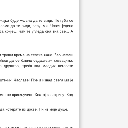
 мајка буде жељна да те види. Не губи се
 само да те види, веруј ми. Човек једино
а кријеш, чим те угледа она зна све... А
ји троши време на сеоске бабе. Зар немаш
 хоћеш да се бавиш овдашњим сељацима,
ко друштво, треба код младих неговати
штеник, Чаславе! Пре и изнад свега ми је
реме не прикључиш. Хватај заветрину. Кад
да истерате из цркве. Ни из моје душе.
боли кад си сам, овде у овом селу сам то