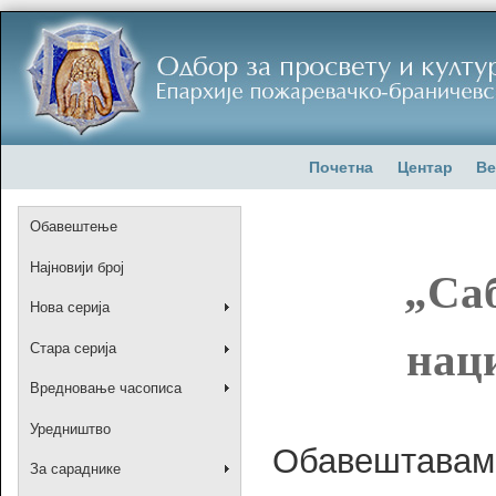
Почетна
Центар
Ве
Обавештење
Најновији број
„Са
Нова серија
нац
Стара серија
Вредновање часописа
Уредништво
Обавештавам
За сараднике