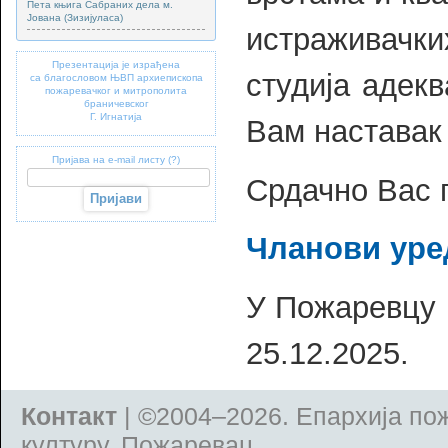
Пета књига Сабраних дела м.
Јована (Зизијуласа)
истраживач
Презентација је израђена
студија адек
са благословом ЊВП архиепископа
пожаревачког и митрополита
браничевског
Г. Игнатија
Вам наставак
Пријава на e-mail листу (?)
Срдачно Вас 
Чланови ур
У Пожаревцу
25.12.2025.
Контакт
| ©2004–2026.
Епархија по
културу, Пожаревац