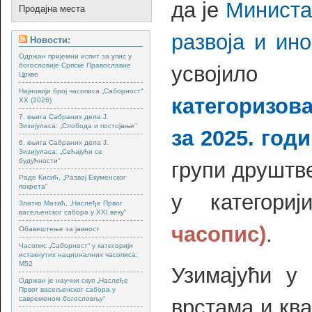
да је
Министа
Продајна места
развоја и ин
Новости:
Одржан пријемни испит за упис у
богословије Српске Православне
усвоји
Цркве
Најновији број часописа „Саборност“
категоризов
XX (2026)
7. књига Сабраних дела Ј.
Зизијуласа: „Слобода и постојање“
за 2025. год
6. књига Сабраних дела Ј.
Зизијуласа: „Сећајући се
будућности“
групи друштве
Раде Кисић, „Развој Екуменског
покрета“
у категор
Златко Матић, „Наслеђе Првог
васељенског сабора у XXI веку“
часопис)
.
Обавештење за јавност
Часопис „Саборност“ у категорији
истакнутих националних часописа:
М52
Узимајући у
Одржан је научни скуп „Наслеђе
Првог васељенског сабора у
савременом богословљу“
врстама и кв