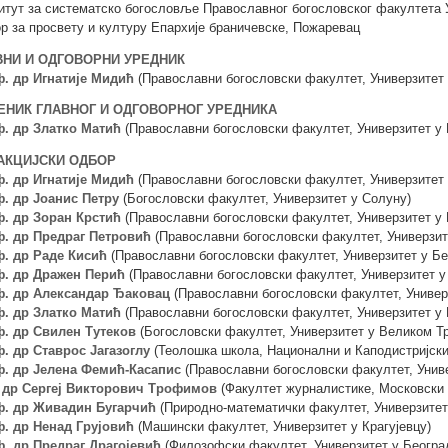
итут за систематско богословље Православног богословског факултета 
р за просвету и културу Епархије браничевске, Пожаревац
ВНИ И ОДГОВОРНИ УРЕДНИК
. др Игнатије Мидић
(Православни богословски факултет, Универзитет 
ЕНИК ГЛАВНОГ И ОДГОВОРНОГ УРЕДНИКА
. др Златко Матић
(Православни богословски факултет, Универзитет у 
АКЦИЈСКИ ОДБОР
. др Игнатије Мидић
(Православни богословски факултет, Универзитет 
. др Јоанис Петру
(Богословски факултет, Универзитет у Солуну)
. др Зоран Крстић
(Православни богословски факултет, Универзитет у 
. др Предраг Петровић
(Православни богословски факултет, Универзит
. др Раде Кисић
(Православни богословски факултет, Универзитет у Бе
. др Дражен Перић
(Православни богословски факултет, Универзитет у
. др Александар Ђаковац
(Православни богословски факултет, Универ
. др Златко Матић
(Православни богословски факултет, Универзитет у 
. др Свилен Тутеков
(Богословски факултет, Универзитет у Великом Т
. др Ставрос Јагазоглу
(Теолошка школа, Национални и Каподистријски
. др Јелена Фемић-Касапис
(Православни богословски факултет, Униве
 др Сергеј Викторович Трофимов
(Факултет журналистике, Московски
. др Живадин Бугарчић
(Природно-математички факултет, Универзитет 
. др Ненад Грујовић
(Машински факултет, Универзитет у Крагујевцу)
. др Предраг Драгојевић
(Филозофски факултет, Универзитет у Београ