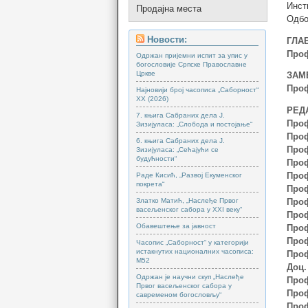
Инст
Продајна места
Одбо
Новости:
ГЛА
Проф
Одржан пријемни испит за упис у
богословије Српске Православне
Цркве
ЗАМ
Проф
Најновији број часописа „Саборност“
XX (2026)
РЕД
7. књига Сабраних дела Ј.
Проф
Зизијуласа: „Слобода и постојање“
Проф
6. књига Сабраних дела Ј.
Проф
Зизијуласа: „Сећајући се
будућности“
Проф
Проф
Раде Кисић, „Развој Екуменског
покрета“
Проф
Златко Матић, „Наслеђе Првог
Проф
васељенског сабора у XXI веку“
Проф
Обавештење за јавност
Проф
Проф
Часопис „Саборност“ у категорији
истакнутих националних часописа:
Проф
М52
Доц.
Одржан је научни скуп „Наслеђе
Проф
Првог васељенског сабора у
Проф
савременом богословљу“
Проф