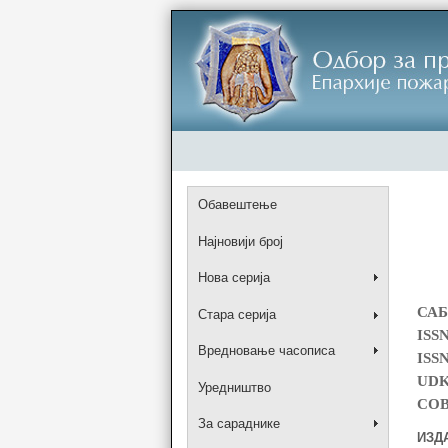
Обавештење
Најновији број
Нова серија
САБ
Стара серија
ISSN
Вредновање часописа
ISSN
UDK
Уредништво
COB
За сараднике
ИЗД