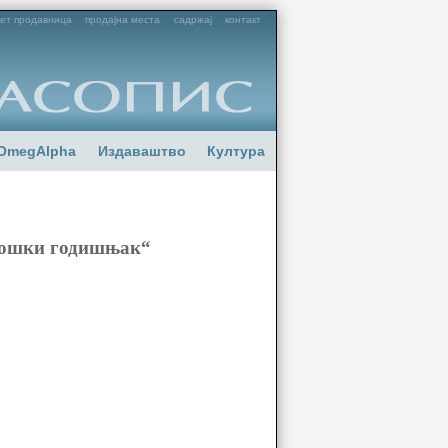
ет продавница
продајна места
садржај
контакт
OmegAlpha
Издаваштво
Култура
лошки годишњак“