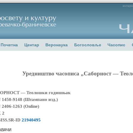
интерн
Почетна
Центар
Веронаука
Богословље
Часопис
Уредништво часописа „Саборност — Тео
ОРНОСТ — Теолошки годишњак
 1450-9148 (Штампано изд.)
 2406-1263 (Online)
 2
ISS.SR-ID
21940495
АВАЧИ