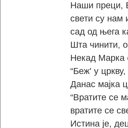
Наши преци, 
свети су нам 
сад од њега к
Шта чинити, о
Некад Марка с
“Беж' у цркву
Данас мајка ц
“Вратите се м
вратите се с
Истина је, де