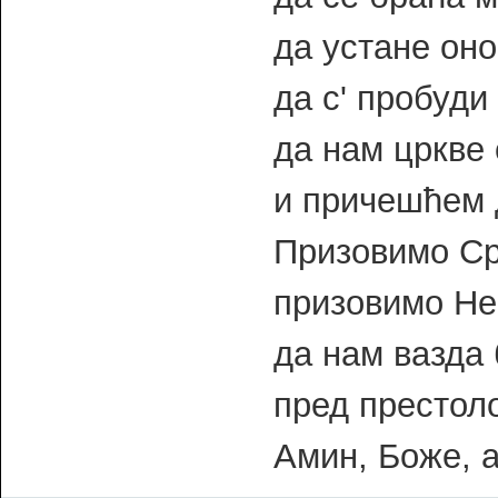
да устане оно
да с' пробуди
да нам цркве 
и причешћем 
Призовимо Ср
призовимо Не
да нам вазда
пред престол
Амин, Боже, 