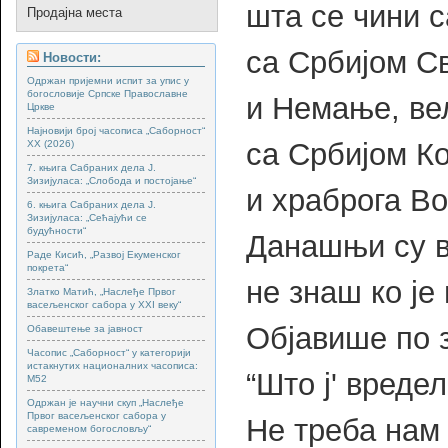
шта се чини 
Продајна места
са Србијом С
Новости:
Одржан пријемни испит за упис у
богословије Српске Православне
и Немање, ве
Цркве
Најновији број часописа „Саборност“
са Србијом К
XX (2026)
7. књига Сабраних дела Ј.
Зизијуласа: „Слобода и постојање“
и храброга В
6. књига Сабраних дела Ј.
Зизијуласа: „Сећајући се
будућности“
Данашњи су в
Раде Кисић, „Развој Екуменског
покрета“
не знаш ко је 
Златко Матић, „Наслеђе Првог
васељенског сабора у XXI веку“
Објавише по 
Обавештење за јавност
Часопис „Саборност“ у категорији
истакнутих националних часописа:
“Што ј' вреде
М52
Одржан је научни скуп „Наслеђе
Првог васељенског сабора у
Не треба нам
савременом богословљу“