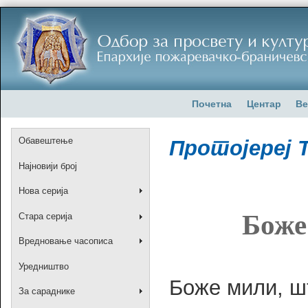
Почетна
Центар
Ве
Обавештење
Протојереј 
Најновији број
Нова серија
Боже
Стара серија
Вредновање часописа
Уредништво
Боже мили, шт
За сараднике