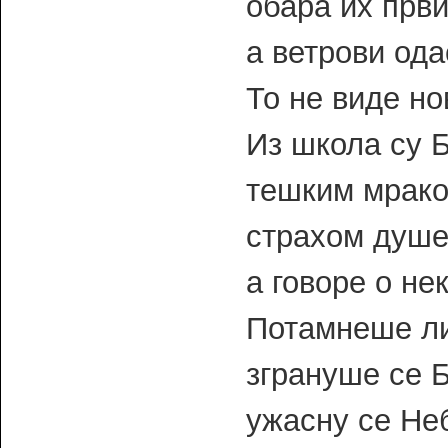
обара их први
а ветрови ода
То не виде но
Из школа су Б
тешким мрако
страхом душе
а говоре о не
Потамнеше ли
згрануше се Б
ужасну се Не