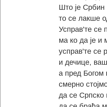
Што је Србин 
то се лакше о
Усправ'те се 
ма ко да је и 
усправ'те се 
и дечице, ваш
а пред Богом 
смерно стојмо
да се Српско 
да се браћа 