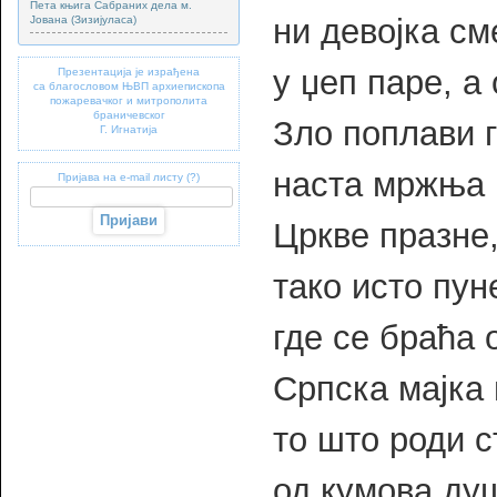
Пета књига Сабраних дела м.
ни девојка см
Јована (Зизијуласа)
у џеп паре, а 
Презентација је израђена
са благословом ЊВП архиепископа
пожаревачког и митрополита
браничевског
Зло поплави г
Г. Игнатија
наста мржња 
Пријава на e-mail листу (?)
Цркве празне
тако исто пун
где се браћа 
Српска мајка
то што роди 
од кумова ду