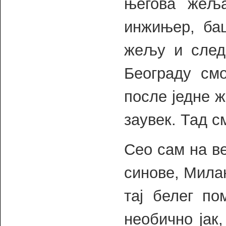
његова жељ
инжињер, баш
жељу и следе
Београду см
после једне 
заувек. Тад с
Сео сам на в
синове, Милан
тај белег по
необично јак,