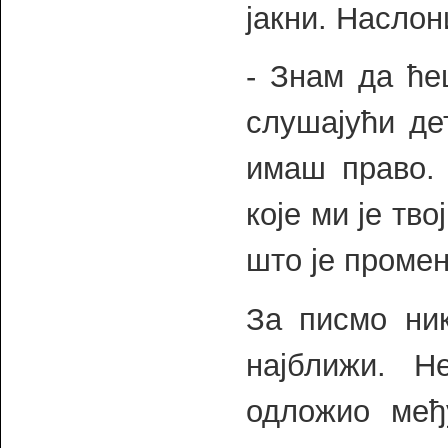
јакни. Наслон
- Знам да ће
слушајући де
имаш право. 
које ми је тв
што је промен
За писмо ник
најближи. Н
одложио међ