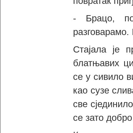
повратак при
- Брацо, п
разговарамо. 
Стајала је 
блатњавих ци
се у сивило в
као сузе слив
све сјединило
се зато добр