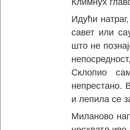
Климнух главо
Идући натраг
савет или са
што не позна
непосредност
Склопио са
непрестано. 
и лепила се з
Миланово нап
несхватљиво 