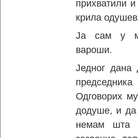
прихватили и 
крила одушев
Ја сам у м
вароши.
Једног дана 
председник
Одговорих му
додуше, и да
немам шта 