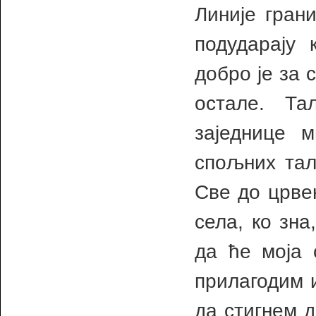
Линије гран
подударају 
добро је за 
остале. Та
заједнице 
спољних тал
Све до црве
села, ко зн
да ће моја 
прилагодим 
да стигнем д