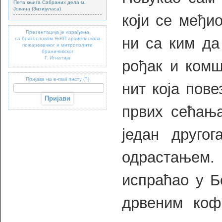
Пета књига Сабраних дела м.
Јована (Зизијуласа)
који се међи
Презентација је израђена
ни са ким да
са благословом ЊВП архиепископа
пожаревачког и митрополита
браничевског
Г. Игнатија
рођак и комш
Пријава на e-mail листу (?)
нит која пов
првих сећања
један друго
одрастањем
испраћао у Б
дрвеним коф