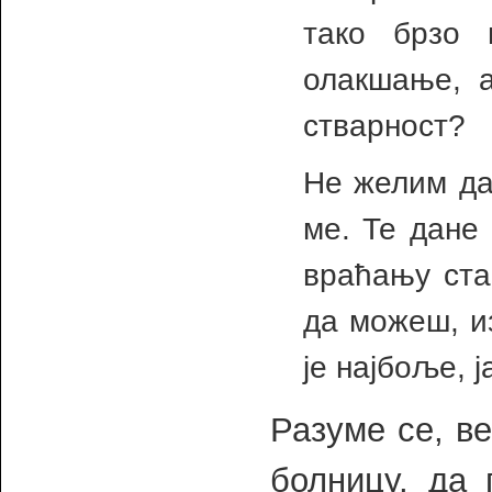
тако брзо 
олакшање, а
стварност?
Не желим да
ме. Те дане
враћању ста
да можеш, и
је најбоље, ј
Разуме се, в
болницу, да