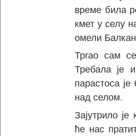
време била р
кмет у селу н
омели Балканс
Тргао сам с
Требала је 
парастоса је
над селом.
Зајутрило је
ће нас прати