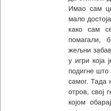
Имао сам ц
мало достоја
како сам с
помагали, 
жељни забаве
у игри која 
подигне што 
самог. Тада 
отров, свој 
којом обара