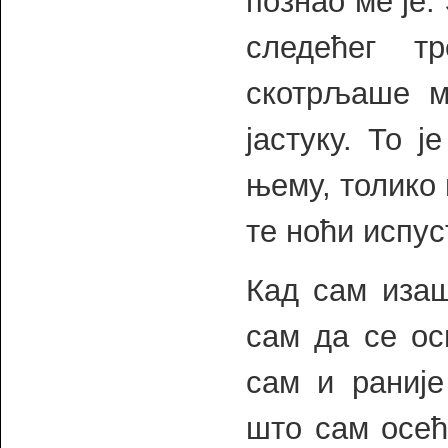
познао ме је.
следећег т
скотрљаше м
јастуку. То 
њему, толико 
те ноћи испус
Кад сам изаш
сам да се ос
сам и раније
што сам осећ