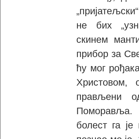
„пријатељски
не бих „узн
скинем манти
прибор за Св
ћу мог рођак
Христовом, 
прављени о
Поморавља. 
болест га је