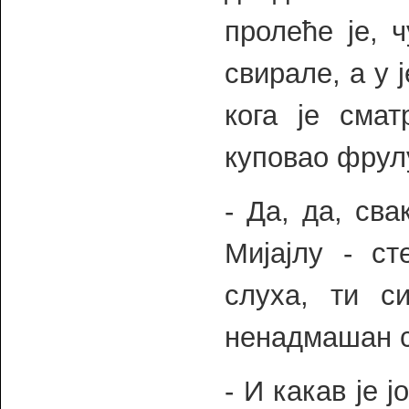
пролеће је, 
свирале, а у 
кога је смат
куповао фрул
- Да, да, св
Мијајлу - с
слуха, ти с
ненадмашан с
- И какав је ј