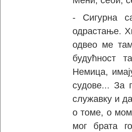
Мени, себи, се
- Сигурна с
одрастање. Х
одвео ме там
будућност т
Немица, имај
судове... За
служавку и да
о томе, о мом
мог брата г