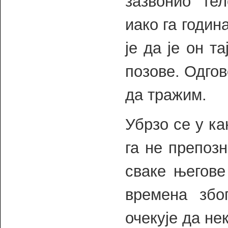
зазвонио те
иако га годин
је да је он т
позове. Одгов
да тражим.
Убрзо се у к
га не препозн
сваке његове
времена збо
очекује да не