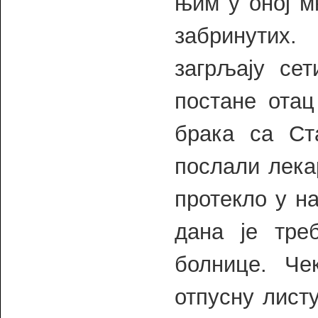
њим у оној м
забринутих
загрљају се
постане отац
брака са Ста
послали лека
протекло у н
дана је тре
болнице. Че
отпусну листу