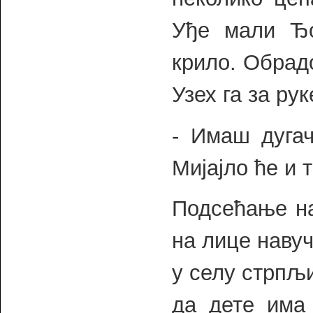
Уђе мали Ђ
крило. Обрад
Узех га за рук
- Имаш дугач
Мијајло ће и 
Подсећање на
на лице навуч
у селу стрпљи
да дете има