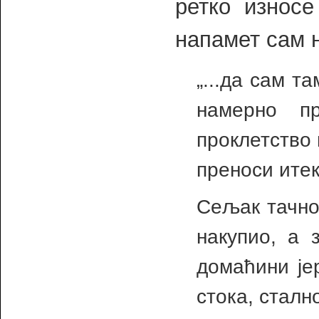
ретко износе
напамет сам 
„...да сам т
намерно п
проклетство 
преноси итек
Сељак тачно 
накупио, а 
домаћини је
стока, сталн