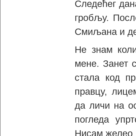
Следећег дан
гробљу. Посл
Смиљана и де
Не знам кол
мене. Занет 
стала код п
правцу, лице
да личи на о
погледа упрт
Нисам желео 