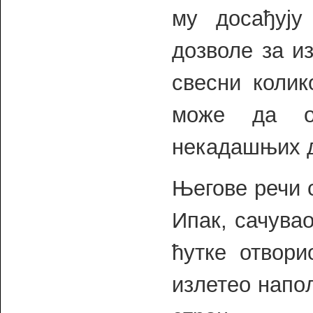
му досађуј
дозволе за и
свесни коли
може да о
некадашњих д
Његове речи с
Ипак, сачува
ћутке отвори
излетео напољ