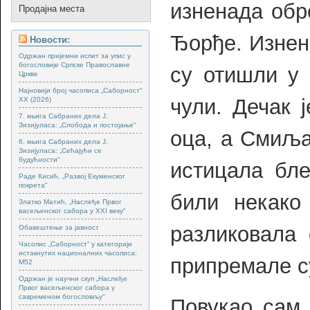
изненада обр
Продајна места
Ђорђе. Изнен
Новости:
Одржан пријемни испит за упис у
богословије Српске Православне
су отишли у
Цркве
Најновији број часописа „Саборност“
чули. Дечак 
XX (2026)
7. књига Сабраних дела Ј.
Зизијуласа: „Слобода и постојање“
оца, а Смиља
6. књига Сабраних дела Ј.
Зизијуласа: „Сећајући се
будућности“
истицала бле
Раде Кисић, „Развој Екуменског
покрета“
били некако
Златко Матић, „Наслеђе Првог
васељенског сабора у XXI веку“
разликовала 
Обавештење за јавност
Часопис „Саборност“ у категорији
истакнутих националних часописа:
припремале с
М52
Одржан је научни скуп „Наслеђе
Првог васељенског сабора у
савременом богословљу“
Повукао сам 