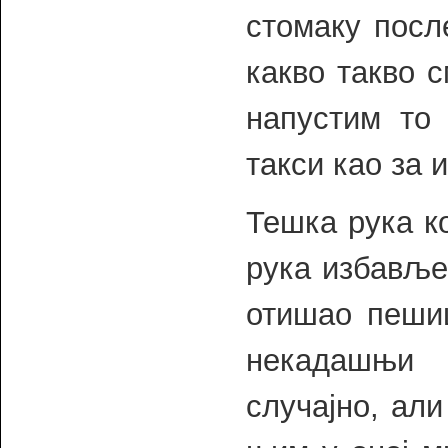
стомаку посл
какво такво 
напустим то 
такси као за 
Тешка рука ко
рука избавље
отишао пешиц
некадашњи 
случајно, али