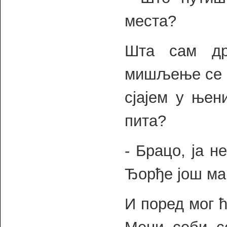
места?
Шта сам др
мишљење се 
сјајем у њен
пита?
- Брацо, ја 
Ђорђе још мањ
И поред мог ћ