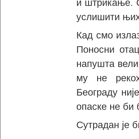
и штрикање. 
услишити њих
Кад смо излаз
Поносни отац
напушта вели
му не реко
Београду није
опаске не би 
Сутрадан је 