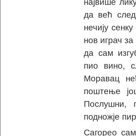
највише лику
да већ след
нечију сенку
нов играч за
да сам изгу
пио вино, с
Моравац не
поштење јо
Послушни, 
подножје пи
Сагорео сам