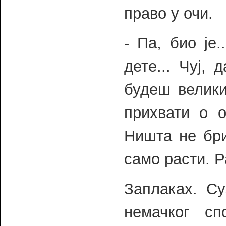
право у очи.
- Па, био је
дете... Чуј,
будеш велики
прихвати о о
Ништа не бри
само расти. Р
Заплаках. С
немачког сп