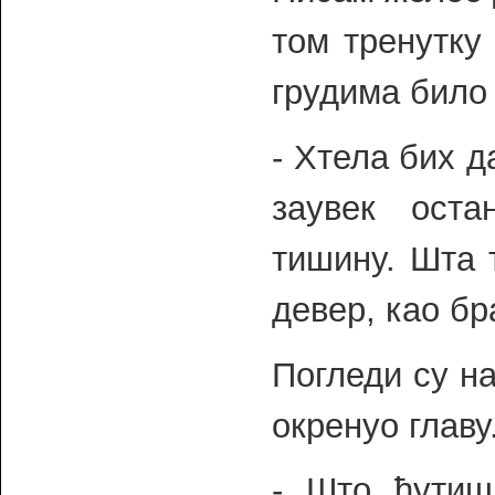
том тренутку
грудима било
- Хтела бих д
заувек ост
тишину. Шта 
девер, као бр
Погледи су на
окренуо главу
- Што ћутиш