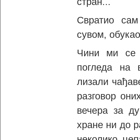
стран...
Свратио сам
сувом, обукао
Чини ми се 
погледа на 
лизали чађаве
разговор они
вечера за ду
хране ни до р
неколико цеп