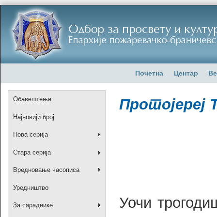
Почетна
Центар
Ве
Обавештење
Протојереј 
Најновији број
Нова серија
Стара серија
Вредновање часописа
Уредништво
Уочи трогоди
За сараднике