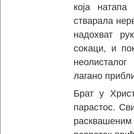
која натапа
стварала нерв
надохват ру
сокаци, и по
неолистало
лагано прибл
Брат у Христ
парастос. Св
расквашеним