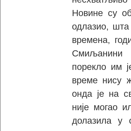
Новине су об
одлазио, шта 
времена, год
Смиљанини 
порекло им ј
време нису ж
онда је на 
није могао и
долазила у 