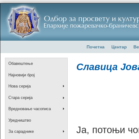
Почетна
Центар
Ве
Обавештење
Славица Јов
Најновији број
Нова серија
Стара серија
Вредновање часописа
Уредништво
Ја, потоњи чо
За сараднике