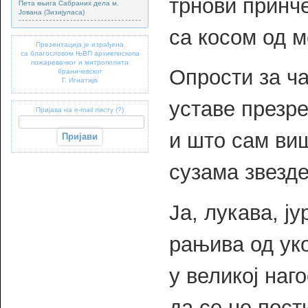
трнови принч
Пета књига Сабраних дела м.
Јована (Зизијуласа)
са косом од 
Презентација је израђена
са благословом ЊВП архиепископа
пожаревачког и митрополита
Опрости за ч
браничевског
Г. Игнатија
уставе презр
Пријава на e-mail листу (?)
и што сам ви
сузама звезде
Ја, лукава, ј
рањива од ук
у великој наг
да се не пост