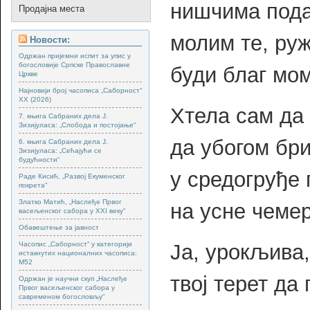
нишчима пода
Продајна места
молим те, руж
Новости:
Одржан пријемни испит за упис у
богословије Српске Православне
буди благ мом
Цркве
Најновији број часописа „Саборност“
XX (2026)
Хтела сам да
7. књига Сабраних дела Ј.
Зизијуласа: „Слобода и постојање“
да убогом бр
6. књига Сабраних дела Ј.
Зизијуласа: „Сећајући се
будућности“
у средогруђе
Раде Кисић, „Развој Екуменског
покрета“
Златко Матић, „Наслеђе Првог
на усне чемер
васељенског сабора у XXI веку“
Обавештење за јавност
Ја, урокљива,
Часопис „Саборност“ у категорији
истакнутих националних часописа:
М52
твој терет да
Одржан је научни скуп „Наслеђе
Првог васељенског сабора у
савременом богословљу“