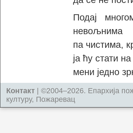
Подај много
невољнима
па чистима, 
ја ћу стати на
мени једно зр
Контакт
| ©2004–2026.
Епархија по
културу, Пожаревац