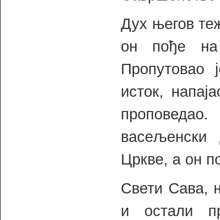
Дух његов те
он пође на
Пропутовао 
исток, напај
проповедао.
васељенски 
Цркве, а он п
Свети Сава, 
и остали пр