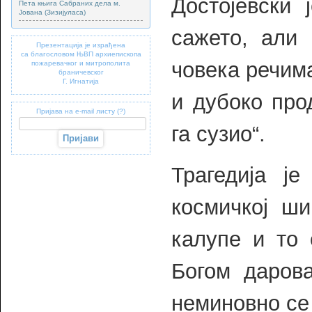
Достојевски
Пета књига Сабраних дела м.
Јована (Зизијуласа)
сажето, али 
Презентација је израђена
са благословом ЊВП архиепископа
човека речима:
пожаревачког и митрополита
браничевског
Г. Игнатија
и дубоко прод
Пријава на e-mail листу (?)
га сузио“.
Трагедија је
космичкој ши
калупе и то 
Богом дарова
неминовно се 