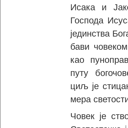
Исака и Јак
Господа Исус
јединства Бог
бави човеком
као пунопра
путу богочов
циљ је стица
мера светости
Човек је ств