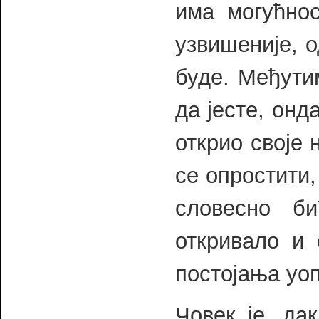
има могућнос
узвишеније, 
буде. Међути
да је­сте, онд
открио своје 
се опростити,
словесно б
откривало и 
постојања уо
Човек је, да