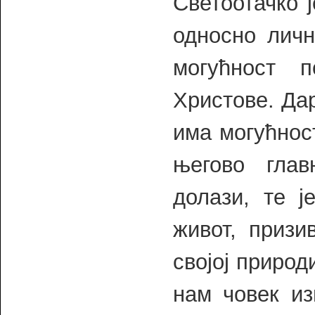
Светоотачко 
односно личн
могућност 
Христове. Да
има могућност
његово гла
долази, те ј
живот, призи
својој природ
нам човек из