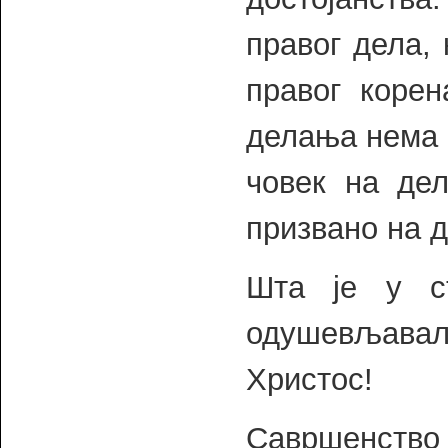
правог дела,
правог корен
делања нема с
човек на дел
призвано на д
Шта је у с
одушевљава
Христос!
Савршенство 