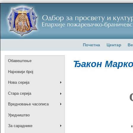
Почетна
Центар
Ве
Обавештење
Ђакон Марко
Најновији број
Нова серија
Стара серија
Вредновање часописа
Уредништво
За сараднике