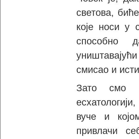
светова, бић
које носи у 
способно 
уништавајући
смисао и ист
Зато смо н
есхатологији
вуче и којо
привлачи се