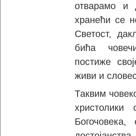
отварамо и 
хранећи се н
Светост, дак
бића човечи
постиже свој
живи и словес
Таквим човек
христолики
Богочовека,
достојанств