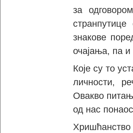
за одговором
странпутице 
знакове поре
очајања, па и
Које су то ус
личности, ре
Овакво питање
од нас понаос
Хришћанство 