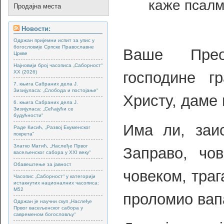
каже псалм
Продајна места
Новости:
Одржан пријемни испит за упис у
богословије Српске Православне
Ваше Преос
Цркве
Најновији број часописа „Саборност“
XX (2026)
господине г
7. књига Сабраних дела Ј.
Зизијуласа: „Слобода и постојање“
Христу, даме 
6. књига Сабраних дела Ј.
Зизијуласа: „Сећајући се
будућности“
Има ли, заис
Раде Кисић, „Развој Екуменског
покрета“
Златко Матић, „Наслеђе Првог
Заправо, чо
васељенског сабора у XXI веку“
Обавештење за јавност
човеком, траг
Часопис „Саборност“ у категорији
истакнутих националних часописа:
М52
проломио вапа
Одржан је научни скуп „Наслеђе
Првог васељенског сабора у
савременом богословљу“