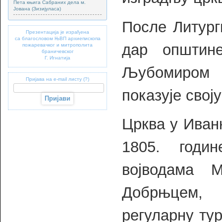
Пета књига Сабраних дела м.
Јована (Зизијуласа)
После Литург
Презентација је израђена
са благословом ЊВП архиепископа
дар општин
пожаревачког и митрополита
браничевског
Г. Игнатија
Љубомиром 
Пријава на e-mail листу (?)
показује свој
Црква у Иван
1805. годин
војводама 
Добрњцем,
регуларну ту