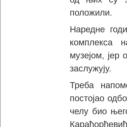
положили.
Наредне годи
комплекса 
музејом, јер 
заслужују.
Треба напом
постојао одбо
челу био њег
Карађорђевић