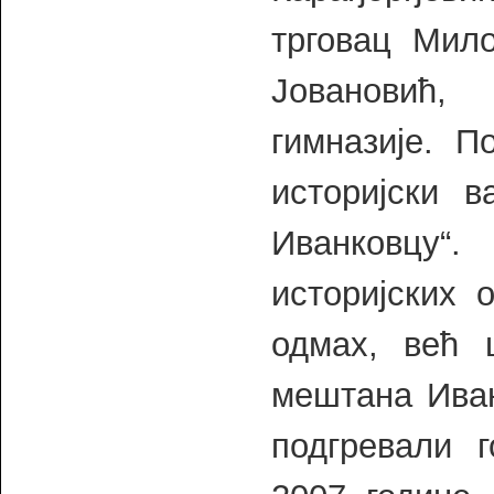
трговац Мил
Јовановић,
гимназије. П
историјски 
Иванковцу
историјских 
одмах, већ 
мештана Иван
подгревали г