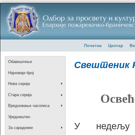
Почетна
Центар
Ве
Обавештење
Свештеник 
Најновији број
Нова серија
Освећ
Стара серија
Вредновање часописа
Уредништво
У недељу 
За сараднике