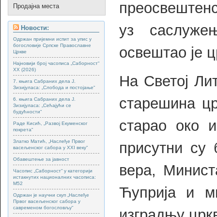
преосвештенст
Продајна места
уз саслуже
Новости:
Одржан пријемни испит за упис у
богословије Српске Православне
освештао је ц
Цркве
Најновији број часописа „Саборност“
XX (2026)
На Светој Ли
7. књига Сабраних дела Ј.
Зизијуласа: „Слобода и постојање“
старешина цр
6. књига Сабраних дела Ј.
Зизијуласа: „Сећајући се
будућности“
старао око и
Раде Кисић, „Развој Екуменског
покрета“
Златко Матић, „Наслеђе Првог
присутни су 
васељенског сабора у XXI веку“
Обавештење за јавност
вера, Минист
Часопис „Саборност“ у категорији
истакнутих националних часописа:
М52
Ћуприја и мн
Одржан је научни скуп „Наслеђе
Првог васељенског сабора у
савременом богословљу“
изградњу црк