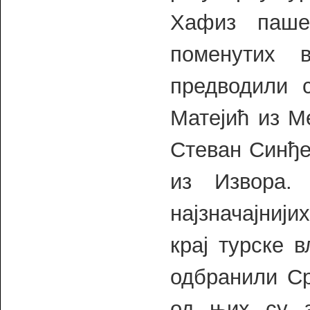
Хафиз паше
поменутих в
предводили 
Матејић из М
Стеван Синђе
из Извора.
најзначајнији
крај турске 
одбранили Ср
од њих су з