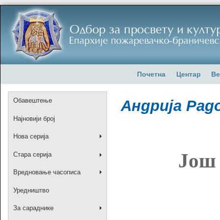
Почетна
Центар
Ве
Обавештење
Андрија Рад
Најновији број
Нова серија
Још 
Стара серија
Вредновање часописа
Уредништво
За сараднике