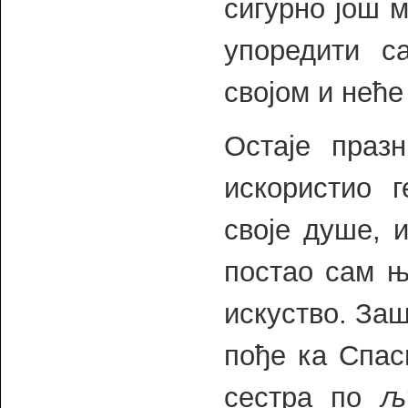
сигурно још 
упоредити с
својом и неће
Остаје праз
искористио 
своје душе, 
постао сам њ
искуство. Заш
пође ка Спас
сестра по
љ