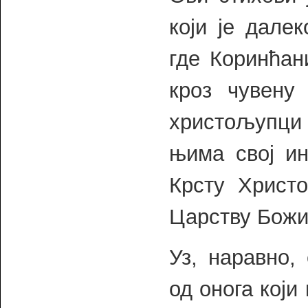
који је дале
где Коринћан
кроз чувену
христољупци 
њима свој ин
Крсту Христо
Царству Божи
Уз, наравно,
од онога који 