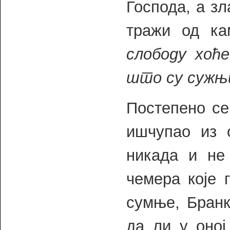
Господа, а з
тражи од к
слободу хоћ
што су сужњи
Постепено се
ишчупао из 
никада и не
чемера које 
сумње, Бранк
да ли у оној