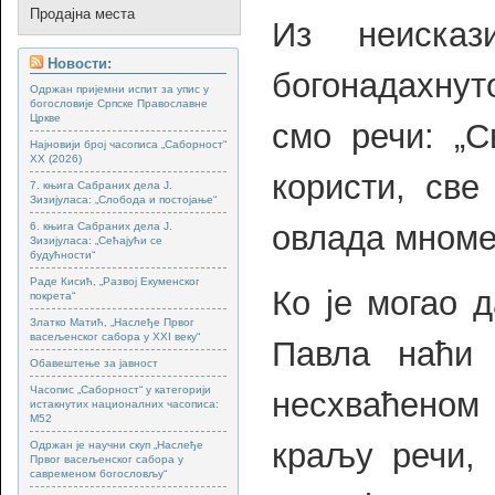
Продајна места
Из неиска
Новости:
богонадахну
Одржан пријемни испит за упис у
богословије Српске Православне
Цркве
смо речи: „С
Најновији број часописа „Саборност“
XX (2026)
користи, све
7. књига Сабраних дела Ј.
Зизијуласа: „Слобода и постојање“
овлада мноме
6. књига Сабраних дела Ј.
Зизијуласа: „Сећајући се
будућности“
Раде Кисић, „Развој Екуменског
Ко је могао 
покрета“
Златко Матић, „Наслеђе Првог
васељенског сабора у XXI веку“
Павла наћи 
Обавештење за јавност
Часопис „Саборност“ у категорији
несхваћеном
истакнутих националних часописа:
М52
краљу речи, 
Одржан је научни скуп „Наслеђе
Првог васељенског сабора у
савременом богословљу“