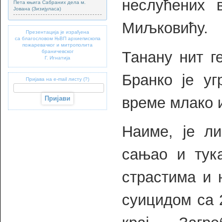
неслућених 
Пета књига Сабраних дела м.
Јована (Зизијуласа)
Миљковићу.
Презентација је израђена
са благословом ЊВП архиепископа
пожаревачког и митрополита
Танану нит ге
браничевског
Г. Игнатија
Бранко је уг
Пријава на e-mail листу (?)
време млако 
Наиме, је ли
сањао и тук
страстима и 
суицидом са 