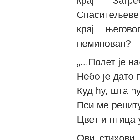
крај Загр
Спаситељеве 
крај његов
неминован?
„...Полет је 
Небо је дато 
Куд ћу, шта ћ
Пси ме рециту
Цвет и птица 
Ови стихови 