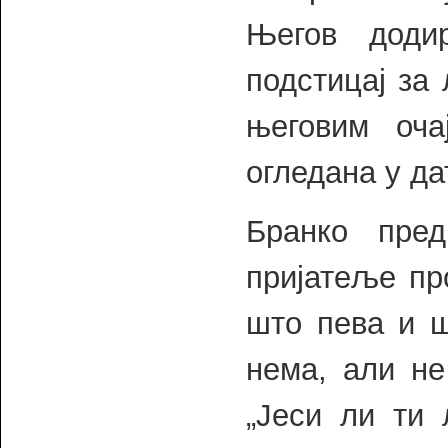
Његов доди
подстицај за 
његовим оча
огледана у да
Бранко пред
пријатеље пр
што пева и ш
нема, али не
„Јеси ли ти