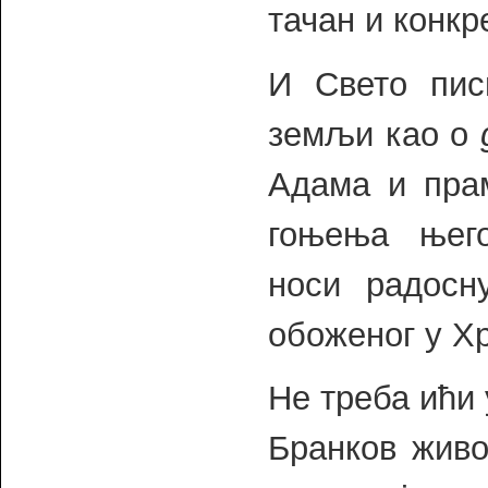
тачан и конкр
И Свето пис
земљи као о
Адама и прам
гоњења њего
носи радосн
обоженог у Хр
Не треба ићи
Бранков живо