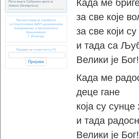
Када ме бриге
Пета књига Сабраних дела м.
Јована (Зизијуласа)
за све које в
Презентација је израђена
са благословом ЊВП архиепископа
за све који су
пожаревачког и митрополита
браничевског
Г. Игнатија
и тада са Љу
Пријава на e-mail листу (?)
Велики је Бог!
Када ме радос
деце гане
која су сунце
и тада радосн
Велики је Бог!