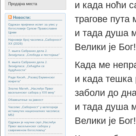
и када ноћи с
Продајна места
трагове пута м
Новости:
Одржан пријемни испит за упис у
богословије Српске Православне
и тада душа м
Цркве
Најновији број часописа „Саборност“
Велики је Бог!
XX (2026)
7. књига Сабраних дела Ј.
Зизијуласа: „Слобода и постојање“
Када ме непр
6. књига Сабраних дела Ј.
Зизијуласа: „Сећајући се
будућности“
и када тешка 
Раде Кисић, „Развој Екуменског
покрета“
Златко Матић, „Наслеђе Првог
заболи до дна
васељенског сабора у XXI веку“
Обавештење за јавност
и тада душа м
Часопис „Саборност“ у категорији
истакнутих националних часописа:
М52
Велики је Бог!
Одржан је научни скуп „Наслеђе
Првог васељенског сабора у
савременом богословљу“