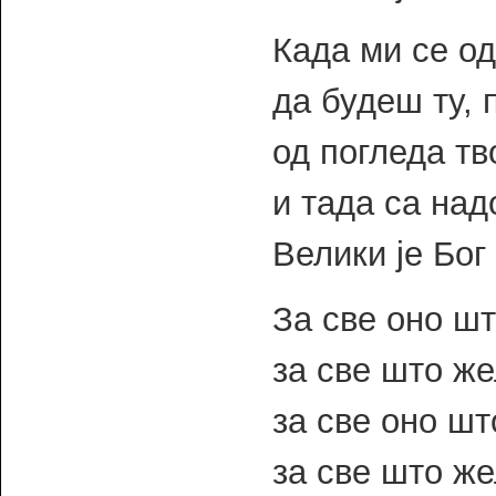
Када ми се о
да будеш ту, 
од погледа тво
и тада са над
Велики је Бог
За све оно шт
за све што же
за све оно шт
за све што ж