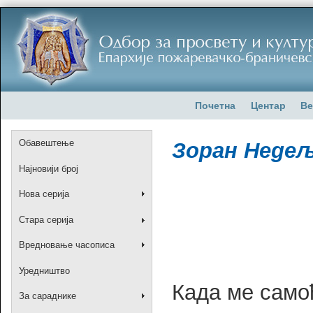
Почетна
Центар
Ве
Обавештење
Зоран Неде
Најновији број
Нова серија
Стара серија
Вредновање часописа
Уредништво
Када ме само
За сараднике