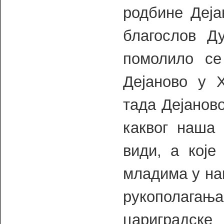
родбине Деја
благослов Д
помолило се
Дејаново у 
тада Дејанов
каквог наша 
види, а које
младима у наш
рукополаг
цариградске