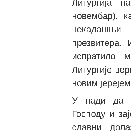
Литургија 
новембар), к
некадашњи
презвитера. 
испратило м
Литургије вер
новим јерејем
У нади да 
Господу и за
славни дола