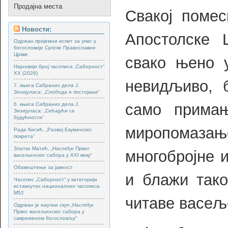
Продајна места
Свакој поме
Новости:
Апостолске 
Одржан пријемни испит за упис у
богословије Српске Православне
Цркве
свако њено 
Најновији број часописа „Саборност“
XX (2026)
невидљиво, 
7. књига Сабраних дела Ј.
Зизијуласа: „Слобода и постојање“
само прима
6. књига Сабраних дела Ј.
Зизијуласа: „Сећајући се
будућности“
миропомаза
Раде Кисић, „Развој Екуменског
покрета“
Златко Матић, „Наслеђе Првог
многобројне 
васељенског сабора у XXI веку“
Обавештење за јавност
и блажи тако
Часопис „Саборност“ у категорији
истакнутих националних часописа:
М52
читаве васељ
Одржан је научни скуп „Наслеђе
Првог васељенског сабора у
савременом богословљу“