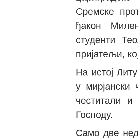
Сремске про
ђакон Миле
студенти Тео
пријатељи, ко
На истој Лит
у мирјански 
честитали и
Господу.
Само две нед