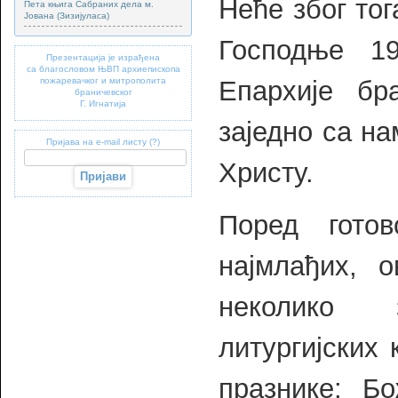
Неће због то
Пета књига Сабраних дела м.
Јована (Зизијуласа)
Господње 1
Презентација је израђена
са благословом ЊВП архиепископа
пожаревачког и митрополита
Епархије бр
браничевског
Г. Игнатија
заједно са на
Пријава на e-mail листу (?)
Христу.
Поред гото
најмлађих, 
неколико 
литургијских
празнике: Б