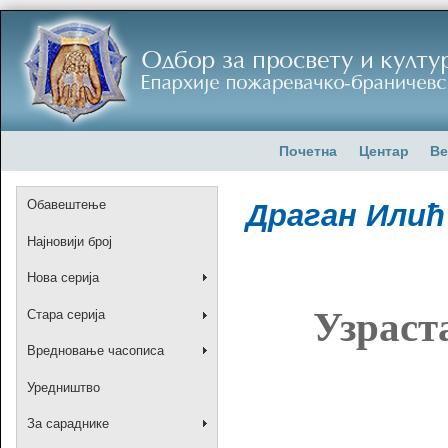
Почетна
Центар
Ве
Обавештење
Драган Илић
Најновији број
Нова серија
Узраст
Стара серија
Вредновање часописа
Уредништво
За сараднике