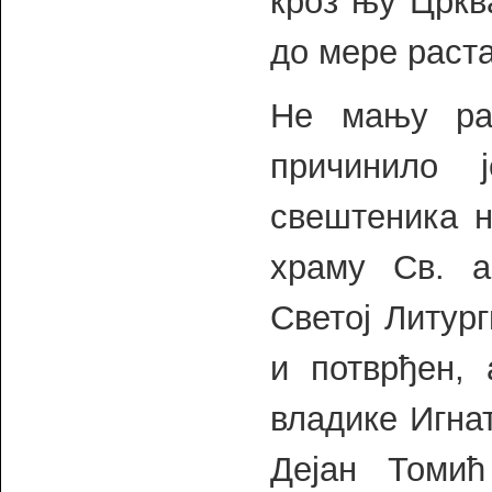
кроз њу Цркв
до мере раста
Не мању рад
причинило 
свештеника н
храму Св. а
Светој Литург
и потврђен,
владике Игна
Дејан Томић