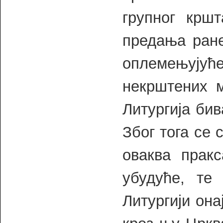
групног кршт
предања ране
оплемењујућ
некрштених 
Литургија бив
Због тога се 
оваква прак
убудуће, те
Литургији онај