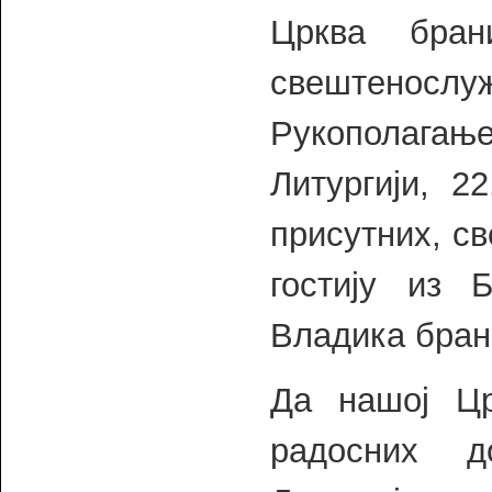
Црква бран
свештеносл
Рукополагањ
Литургији, 2
присутних, с
гостију из 
Владика бран
Да нашој Цр
радосних д