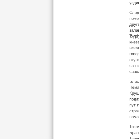
узди
След
поме
друг
зала
Ђурђ
кнез
нека
гово
окуп
са н
саве
Блис
Нема
Круш
пода
пут 
стра
пома
Токо
Бран
Турц