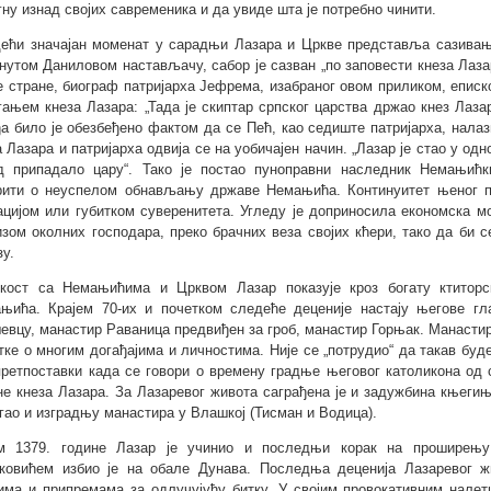
гну изнад својих савременика и да увиде шта је потребно чинити.
ећи значајан моменат у сарадњи Лазара и Цркве представља сазивање 
нутом Даниловом настављачу, сабор је сазван „по заповести кнеза Лаза
е стране, биограф патријарха Јефрема, изабраног овом приликом, еписк
гањем кнеза Лазара: „Тада је скиптар српског царства држао кнез Лаз
а било је обезбеђено фактом да се Пећ, као седиште патријарха, нала
а Лазара и патријарха одвија се на уобичајен начин. „Лазар је стао у одн
д припадало цару“. Тако је постао пуноправни наследник Немањићк
рити о неуспелом обнављању државе Немањића. Континуитет њеног по
ацијом или губитком суверенитета. Угледу је доприносила економска м
изом околних господара, преко брачних веза својих кћери, тако да би 
зу.
кост са Немањићима и Црквом Лазар показује кроз богату ктиторс
њића. Крајем 70-их и почетком следеће деценије настају његове гл
евцу, манастир Раваница предвиђен за гроб, манастир Горњак. Манастир
тке о многим догађајима и личностима. Није се „потрудио“ да такав бу
претпоставки када се говори о времену градње његовог католикона од
не кнеза Лазара. За Лазаревог живота саграђена је и задужбина књеги
гао и изградњу манастира у Влашкој (Тисман и Водица).
м 1379. године Лазар је учинио и последњи корак на проширењ
ковићем избио је на обале Дунава. Последња деценија Лазаревог ж
има и припремама за одлучујућу битку. У својим провокативним налет