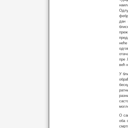
наил
Одлу
фебр
дан 
блис
преж
пред
неће
одго
отач
пре 
већ 
У бл
обра
бесе
ратн
разн
саст
могл
О са
оба 
смрт