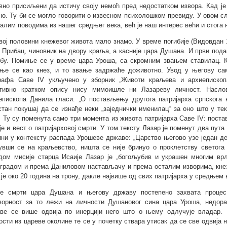
вно присиљени да истичу своју немоћ пред недостатком извора. Кад је
но. Ту би се могло говорити о извесном психолошком превиду. У овом сл
талим поводима из нашег средњег века, већ је наш интерес већи и стога 
вој половини кнежевог живота мало знамо. У време погибије (Видовдан 1
е Прибац, чиновник на двору краља, а касније цара Душана. И први под
бу. Помиње се у време цара Уроша, са скромним звањем ставилац. Ка
ње се као кнез, и то звање задржаће доживотно. Увод у његову са
рафа Саве IV укључено у зборник „Животи краљева и архиепископа
тивно кратком опису нису мимоишле ни Лазареву личност. Насло
епископа Данила гласи: „О постављењу другога патријарха српскога 
стан покушај да се изнађе неки „заједнички именилац“ за оно што у те
. Ту су поменута само три момента из живота патријарха Саве IV: пост
је и вест о патријарховој смрти. У том тексту Лазар је поменут два пут
ини у контексту распада Урошеве државе: „Царство његово узе један де
увши се на краљевство, ништа се није бринуо о проклетству светога 
дом мисије старца Исаије Лазар је „богољубив и украшен многим врл
градом и према Даниловом настављачу и према осталим изворима, кнез ј
 је око 20 година на трону, дакле највише од свих патријарха у средњем 
е смрти цара Душана и његову државу постепено захвата процес 
ворност за то лежи на личности Душановог сина цара Уроша, недора
ве се више одвија по инерцији него што о њему одлучује владар.
ости из цареве околине те се у почетку ствара утисак да се све одвиј