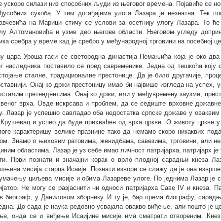
е ускоро силази низ способних људи из његовог времена. Појавиће се но
ђусобних сукоба. У тим догађајима улога Лазара је незнатна. Тек п
вчевића на Марици стичу се услови за осетнију улогу Лазара. То ће
лу Алтомановића и узме део његове области. Његовом угледу доприн
ика сребра у време кад је сребро у међународној трговини на посебној це
у цара Уроша гаси се светородна династија Немањића која је око дв
г наследника поставило се пред савременике. Једна од тешкоћа коју 
стојање сталне, традиционалне престонице. Да је било другачије, про
оставнији. Онај ко држи престоницу имао би највише изгледа на успех,
осталим претендентима. Онај ко држи, или у међувремену заузме, прес
квеног врха. Овде искрсава и проблем, да се седиште врховне државне
у. Лазар је успешно савладао оба недостатка српске државе у оваквим 
 Крушевац и успео да буде прихваћен од врха цркве. О животу цркве у
логе карактеришу велике празнине тако да немамо скоро никаквих пода
ом. Знамо о њиховим ратовима, женидбама, савезима, трговини, али не
диним областима. Лазар је уз себе имао личност патријарха, патријарх ј
ти. Први познати и значајни корак о врло плодној сарадњи кнеза 
ашњена мисија старца Исаије. Познати извори се слажу да је она изврш
тумачењу циљева мисије и обима Лазареве улоге. По једнима Лазар је 
ијатор. Не могу се разјаснити ни односи патријарха Саве IV и кнеза. 
в биограф, у Даниловом зборнику. И ту је, бар према биографу, сарадњ
една. До сада је наука редовно усвајала овакво виђење, али пошто је 
ње, онда се и виђење Исаијине мисије има сматрати отвореним. Кнез