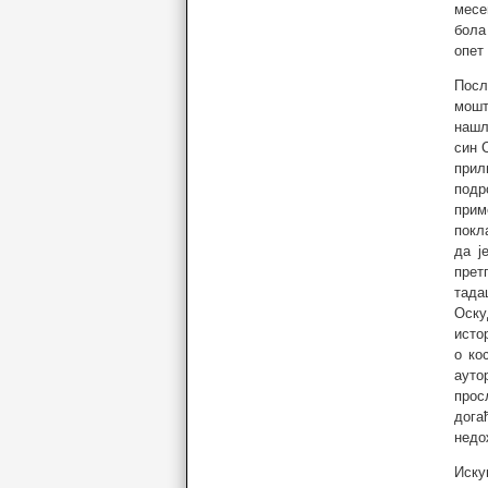
месе
бола
опет
Посл
мошт
нашл
син 
прил
подр
прим
покл
да ј
прет
тада
Оску
исто
о ко
ауто
прос
дога
недо
Иску