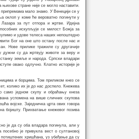
а њихове стране није се могло наставити.
м припремама мало знамо. У Венецији се у
а оклоп у коме ће вероватно погинути у
 Лазара за пут отпора и жртве. Идејна
способних искупљује се милост Божја за
купимо и удове телеса наших непоштедно
ивити Бог на оне што остану после нас и
сан. Нове прилике тражиле су другачије
у дужни су да жртвују животе за веру и
опстанку земље и народа. Српски владари
ступе овако одлучно. Клатно историје је
ницима и борцима. Том приликом кнез се
ет, колико их је до нас доспело. Кнежева
о само једном скупу и обраћању кнеза
вана успомена на више сличних скупова
шћа војске. Заједничка црта ових говора
на бојишту. Прихватање кнежевог позива
но је да су оба владара погинула, али у
 посебно је привукла вест о султановој
 потиштених хришћана, уз убеђење да су