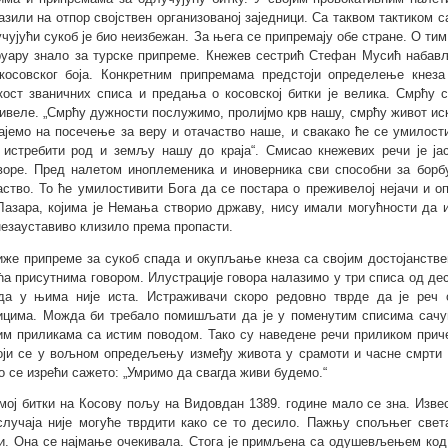
азили на отпор својствен организованој заједници. Са таквом тактиком с
чујући сукоб је био неизбежан. За њега се припремају обе стране. О ти
уару знало за турске припреме. Кнежев сестрић Стефан Мусић набављ
косовског боја. Конкретним припремама предстоји определење кнеза
кост званичних списа и предања о косовској битки је велика. Смрћу 
ивеле. „Смрћу дужности послужимо, пролијмо крв нашу, смрћу живот ис
ајемо на посечење за веру и отачаство наше, и свакако ће се умилост
 истребити род и земљу нашу до краја“. Смисао кнежевих речи је ја
воре. Пред налетом иноплеменика и иноверника сви способни за борб
аство. То ће умилостивити Бога да се постара о преживелој нејачи и 
Лазара, којима је Немања створио државу, нису имали могућности да и
незауставиво клизило према пропасти.
иже припреме за сукоб спада и окупљање кнеза са својим достојанстве
ћа присутнима говором. Илустрације говора налазимо у три списа од дес
да у њима није иста. Истраживачи скоро редовно тврде да је реч 
ицима. Можда би требало помишљати да је у поменутим списима сачу
им приликама са истим поводом. Тако су наведене речи приликом приче
оји се у вољном опредељењу између живота у срамоти и часне смрти 
о се изрећи сажето: „Умримо да свагда живи будемо.“
мој битки на Косову пољу на Видовдан 1389. године мало се зна. Извес
случаја није могуће тврдити како се то десило. Пажњу спољњег света
и. Она се најмање очекивала. Стога је примљена са одушевљењем код