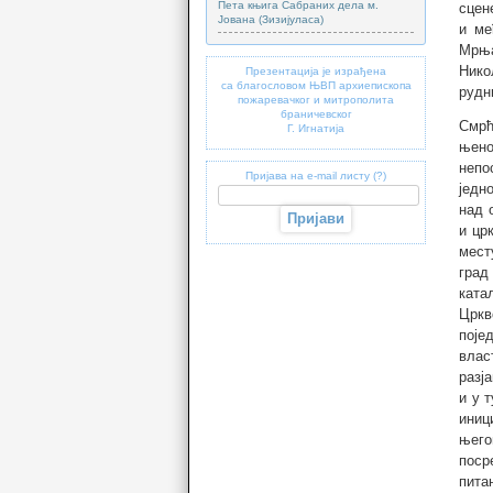
Пета књига Сабраних дела м.
сцен
Јована (Зизијуласа)
и ме
Мрња
Нико
Презентација је израђена
са благословом ЊВП архиепископа
рудн
пожаревачког и митрополита
браничевског
Смрћ
Г. Игнатија
њено
непо
Пријава на e-mail листу (?)
једн
над 
и цр
мест
град
ката
Цркв
поје
влас
разј
и у 
иниц
њего
поср
пита