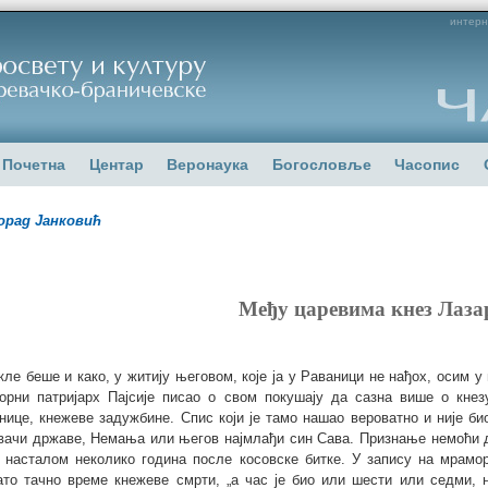
интерн
Почетна
Центар
Веронаука
Богословље
Часопис
рад Јанковић
Међу царевима кнез Лаза
кле беше и како, у житију његовом, које ја у Раваници не нађох, осим у
орни патријарх Пајсије писао о свом покушају да сазна више о кнез
нице, кнежеве задужбине. Спис који је тамо нашао вероватно и није би
вачи државе, Немања или његов најмлађи син Сава. Признање немоћи д
 насталом неколико година после косовске битке. У запису на мрамор
ато тачно време кнежеве смрти, „а час је био или шести или седми, н