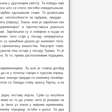
љена у другачијем светлу. Та победа није
онога што се хтело постићи опредељењем.
 усмрћен одсецањем главе. То дозвољава
, неспособности за одбрану, предаје...
у (образу). Значи, кнез је заробљен као
церемонијал“ и претпоставља довољно
сам. Заробљени су и побијени и људи из
жево тело стаје у поседу непријатеља.
ко су хришћани дошли до кнежевог тела.
у прихватању вазалства. Насупрот томе,
уратов леш остаје у поседу Турака. То је
та. Уз то, према расположивим подацима,
савременицима. За њих је главни догађај
да се у почетку говори о турском поразу.
ање значаја придаје се кнежевој погибији.
титке са Запада стижу краљу Твртку, а на
једну поставу војске, Срби су изгубили
 имао ко то да учини, нити је резерви на
а је била уз кнеза у мирним временима.
нежеву породицу остаће и даље. За два