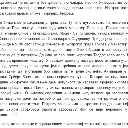
ца земља ће остати и без црквеног поглавара. Песник би вероватно ре
 пошто је удовој кнегињи саветовао да прими вазалство. На трон патр
 за кратко време, стиже патријарх Јефрем.
е битке кнез је сахрањен у Приштини. Ту неће дуго остати. Не може се
ију из Приштине у његову задужбину манастир Раваницу. Пракса прено
а је своје описе у биографијама. Мошти Св. Симеона, некада великог
Сава преноси из манастира Хиландара у Студеницу. Три деценије касниј
ици да мошти свог стрица пренесе из бугарског града Трнова у манасти
обан опис тог преноса, тако да он може бити образац и за поступак
ећено да је патријарх Данило за свој опис користио Теодосијево дело.
апа са преносом моштију. У кратком времену настаје десетак списа у с
е од десет сачуваних дела једна трећина до нас доспела само у је
поставити да је стварни број списа из те групе био већи. Активиран ј
шње Србије. Знамо имена само појединих аутора. Конкретних података у
дица конкретног казивања даје могућност за наставак бројних хипоте
рици прошлог века. Помињу их са гњевом и презиром, јер нису испуни
совској битци. О њиховој садржини и намени нису желели да расправљ
ри нису сматрали за потребно да причају свакодневним језиком о он
лаве новог светитеља. Потребу за описима конкретног као да нико ниј
ђај својом страхотом одолети забораву? Или се није веровало 
живљено?
шењу да не разуме и одбаци списе о косовској битки није одолео ни по