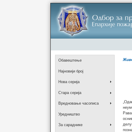
Живо
Обавештење
Најновији број
Нова серија
Стара серија
„Ода
Вредновање часописа
неум
Рава
Уредништво
осни
делу
За сараднике
позн