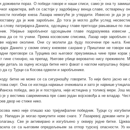
и доживели пораз. О победи говоре и наши списи, само је она ту замиш
ичког карактера, већ се састоји у задобијању венца славе, остварењу 
ности погибије кнеза Лазара немогуће је утврдити. Извесно је да је
поставку да је жив заробљен. До тога је могло доћи услед несвестице
а слову патријарха Данила, одсецању главе претходи рањавање по ланит
ник. Убијање заробљеног одсецањем главе подразумева извесни „
ена да се то учини. Према косовским списима, Лазар није заробљен 
ве најуже околине. Они су молили да буду посечени пре њега. Кне
ијарх Данило у своме опису кнежеве сахране у Приштини не говори ка
адни преговори са Турцима око његовог преузимања чине први корак 
т гине стихијно, на препад. Његове убице вероватно нису преживеле. М
ији детаљ за оцену исхода битке него факат о наглом напуштању бојиш
о да су Турци са Косова одвели и заробљенике.
ходу битке не може се са сигурношћу говорити. То није било јасно ни 
това смрт. Она се изгледа најмање очекивала и зато је највише утицала 
ћанска победа, ако је и постојала, није истицана у толикој мери. Још м
р је у вестима савременика пре само један војсковођа а не владар. Чес
рев двор не стиже нико.
осова нико није отишао као тријумфални победник. Турци су изгубили 
ну. Нападач је могао прикупити нове снаге. У Лазаревој држави нити је
олагању. Све је активирано и изгубљено у оквиру једне битке. Цркв
асила се са његовим опредељењем за отпор турској опасности. Уз к