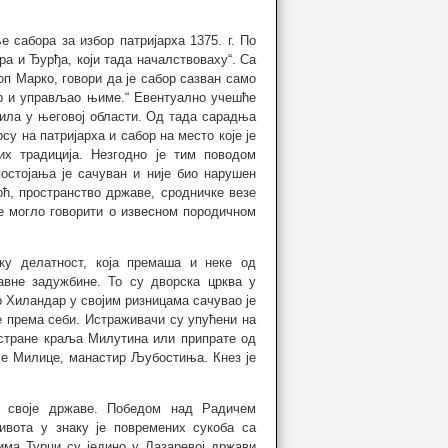
сабора за избор патријарха 1375. г. По
ра и Ђурђа, који тада началствоваху“. Са
оп Марко, говори да је сабор сазван само
ар и управљао њиме.“ Евентуално учешће
зила у његовој области. Од тада сарадња
осу на патријарха и сабор на место које је
их традиција. Незгодно је тим поводом
стојања је сачуван и није био нарушен
оћ, пространство државе, сродничке везе
се могло говорити о извесном породичном
ку делатност, која премаша и неке од
авне задужбине. То су дворска црква у
 Хиландар у својим ризницама сачувао је
де према себи. Истраживачи су упућени на
 стране краља Милутина или припрате од
ње Милице, манастир Љубостиња. Кнез је
у своје државе. Победом над Радичем
ивота у знаку је повремених сукоба са
има Турци су једино у Лазаревој држави