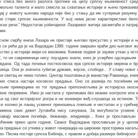
у списа без много разлога протеже на целу српску књижевност сре
овољно талента и мало смисла за схватање историје и њено приказива
ђај у животу њихова народа није био у стању да им сугерише разумну с
ве старе српске књижевности. У њој нема јасне карактеристике било
нске речи.“ Недостатак уобичајеног Лазаревог житија засметаће и патриј
ави.
сном смрћу кнеза Лазара не престаје његово присуство у историји и њ
 се рећи да је на Видовдан 1389. године завршен краћи део његовог ж
уство у историји мери се вековима. Кнежев подвиг је заувек уткан у ист
“, то ни савременици нису поуздано знали, кнез је усмрћен одсецањем гл
вдана. Од тада почиње посткосовска ера српске историје мерена и бро
динца. Она је значила губитак државе, војске, слободе... У славу новог
ки светац их нема толико. Центар поштовања је манастир Раваница, кне
них списа настаје косовско предање. Оно се развија по посебним 
ољим примерцима из тог предања препознатљива је историјска окосн
ене творевине. Иако је настала у приликама без икакве контроле или к
и од свог историјског језгра и не изневери жеђ слушаоца за истином. 
се колико је ланац усменог преношења ломљив и несталан и у срећниј
имена свих девет Југовића нису сачувана. За могућности усмене 
жавају масовне погибије, бежаније, епидемије... Кнез је прославља
ећеним преко целе године. Сваког Видовдана прослављан је у цело
ла предање се уткива у живот генерација на широким просторима насељ
во. Песма постаје српска Библија, с правом и добија размере библијског 