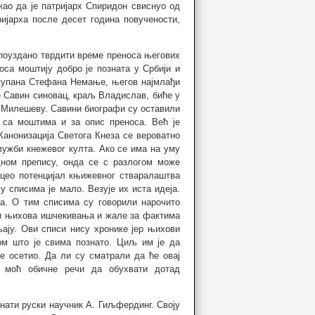
као да је патријарх Спиридон свиснуо од
ијарха после десет година повучености,
 поуздано тврдити време преноса његових
са моштију добро је позната у Србији и
 жупана Стефана Немање, његов најмлађи
е Савин синовац, краљ Владислав, биће у
р Милешеву. Савини биографи су оставили
 са моштима и за опис преноса. Већ је
 Канонизација Светога Кнеза се вероватно
лужби кнежевог култа. Ако се има на уму
дном препису, онда се с разлогом може
е цео потенцијал књижевног стваралаштва
 списима је мало. Везује их иста идеја.
за. О тим списима су говорили нарочито
ли њихова ишчекивања и жале за фактима
ају. Ови списи нису хронике јер њихови
ом што је свима познато. Циљ им је да
е осетио. Да ли су сматрали да ће овај
у моћ обичне речи да обухвати дотад
знати руски научник А. Гиљфердинг. Своју