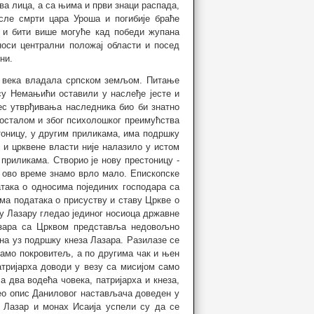
ва лица, а са њима и први знаци распада,
осле смрти цара Уроша и погибије браће
 и бити више могуће кад победи жупана
оси централни положај области и посед
ни.
а века владала српском земљом. Питање
су Немањићи оставили у наслеђе јесте и
цес утврђивања наследника био би знатно
 уосталом и због психолошког преимућства
тоницу, у другим приликама, има подршку
 и црквене власти није налазило у истом
приликама. Створио је нову престоницу -
 ово време знамо врло мало. Епископске
така о односима појединих господара са
ма података о присуству и ставу Цркве о
е у Лазару гледао јединог носиоца државне
Лазара са Црквом представља недовољно
ена уз подршку кнеза Лазара. Разилазе се
само покровитељ, а по другима чак и њен
Патријарха доводи у везу са мисијом само
а два водећа човека, патријарха и кнеза,
цео опис Даниловог настављача доведен у
 Лазар и монах Исаија успели су да се