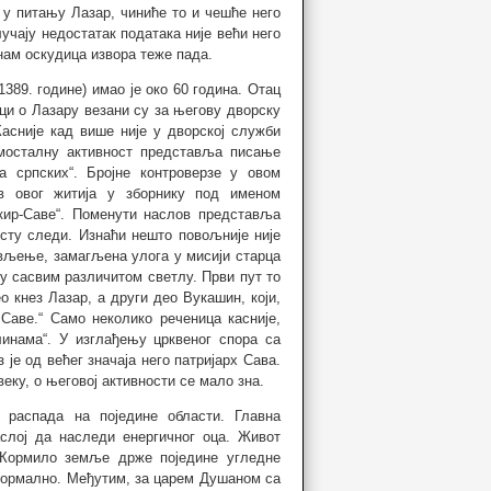
 у питању Лазар, чиниће то и чешће него
учају недостатак података није већи него
нам оскудица извора теже пада.
389. године) имао је око 60 година. Отац
аци о Лазару везани су за његову дворску
сније кад више није у дворској служби
мосталну активност представља писање
 српских“. Бројне контроверзе у овом
в овог житија у зборнику под именом
кир-Саве“. Поменути наслов представља
ксту следи. Изнаћи нешто повољније није
ављење, замагљена улога у мисији старца
а у сасвим различитом светлу. Први пут то
о кнез Лазар, а други део Вукашин, који,
Саве.“ Само неколико реченица касније,
инама“. У изглађењу црквеног спора са
е од већег значаја него патријарх Сава.
веку, о његовој активности се мало зна.
распада на поједине области. Главна
слој да наследи енергичног оца. Живот
 Кормило земље држе поједине угледне
а нормално. Међутим, за царем Душаном са