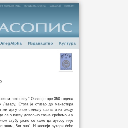
ет продавница
продајна места
садржај
контакт
OmegAlpha
Издаваштво
Култура
р
 неком летопису.“ Овако је пре 350 година
у Лазару. Стога је стизао до манастира
о житије у оном смислу као што их имају
а се о кнезу довољно сазна срећемо и у
ном стубу јасно се каже да аутору није
е знам, Бог зна“. И каснији аутори биће