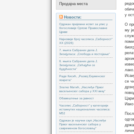
редо
Продајна места
обич
у ос
Новости:
О пр
Одржан пријемни испит за упис у
богословије Српске Православне
му ј
Цркве
служ
Најновији број часописа „Саборност“
поми
XX (2026)
биог
7. књига Сабраних дела Ј.
рела
Зизијуласа: „Слобода и постојање“
архи
6. књига Сабраних дела Ј.
изве
Зизијуласа: „Сећајући се
будућности“
лако
Исаи
Раде Кисић, „Развој Екуменског
покрета“
се ч
дрзн
Златко Матић, „Наслеђе Првог
васељенског сабора у XXI веку“
пово
Цари
Обавештење за јавност
Иако
Часопис „Саборност“ у категорији
истакнутих националних часописа:
Посл
М52
одго
Одржан је научни скуп „Наслеђе
држа
Првог васељенског сабора у
савременом богословљу“
личн