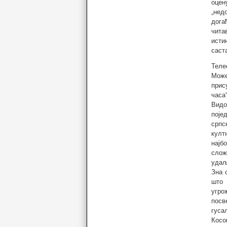
оцен
„нед
дога
чита
исти
саст
Теле
Може
прис
часа
Видо
поје
српс
култ
најб
слож
удаљ
Зна 
што 
угро
посв
гуса
Косо