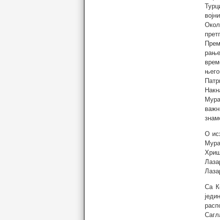
Турц
војн
Окол
прет
Прем
рање
врем
њего
Патр
Накн
Мура
важн
знам
О ис
Мура
Хриш
Лаза
Лаза
Са К
једи
расп
Сагл