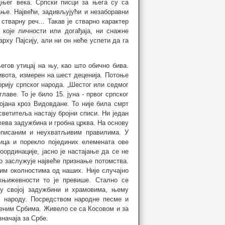
дњег века. Српски писци за њега су са
ње. Највећи, задивљујући и незаборавни
тварну реч... Такав је стварно карактер
 које личности или догађаја, ни снажне
арху Пајсију, али ни он неће успети да га
егов утицај на њу, као што обично бива.
ивота, измерен на шест деценија. Потоње
орију српског народа. „Шестог или седмог
аве. То је било 15. јуна - првог српског
јана кроз Видовдане. То није била смрт
 светитеља настају бројни списи. Ни један
жева задужбина и гробна црква. На основу
неписаним и неухватљивим правилима. У
ица и порекло појединих елемената ове
оординације, јасно је настајање да се не
То заслужује највеће признање потомства.
им околностима од наших. Није случајно
књижевности то је превише. Стално се
н у својој задужбини и храмовима, њему
м народу. Посредством народне песме и
еним Србима. Живело се са Косовом и за
значаја за Србе.