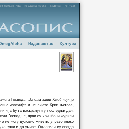
ет продавница
продајна места
садржај
контакт
OmegAlpha
Издаваштво
Култура
у
амога Господа: „Ја сам живи Хлеб који је
сина човечијег и не пијете Крви његове,
чни и ја ћу га васкрснути у последњи дан.
ве речи Господње, први су хришћани журили
га не могу духовно живети, управо онако
духа гуши и да умире. Одлазили су свагда