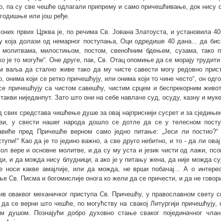
о, па су све чешће одлагали припрему и само причешћивање, док нису с
 годишње или још ређе.
 оних првих Црква је, по речима Св. Јована Златоуста, и установила 4
у која долази од немарног поступања, Оци одредише 40 дана... да би
 молитвама, милостињом, постом, свеноћним бдењем, сузама, тако п
ко је то могуће“. Оне друге, пак, Св. Отац опомиње да се морају трудит
м ваља да стално живе тако да му чисте савести могу редовно прист
о, онима који се ретко причешћују, или онима који то чине често“, он одг
 се причешћују са чистом савешћу, чистим срцем и беспрекорним живото
 такви ниједанпут. Зато што они на себе навлаче суд, осуду, казну и муке
д свих средстава чишћење душе за овај најприснији сусрет и за сједињ
ви, у свести нашег народа дошло се дотле да се у телесном посту
авиће пред Причешће верном само једно питање: „Јеси ли постио?“ и
ступи!“ Као да је то једино важно, а све друго небитно, и то - да ли ова
ол вере и основне молитве, и да су му уста и језик чисти од лажи, псо
ди, и да можда нису блудници; а ако је у питању жена, да није можда су
е носи какве амајлије, или да можда, не врши побачај... А о интер
ње Св. Писма и богомислије онога ко жели да се причести, и да не говор
ив оваквог механичког приступа Св. Причешћу, у православном свету с
 да се верни што чешће, по могућству на свакој Литургији причешћују,
ом душом. Познајући добро духовно стање сваког појединачног члана