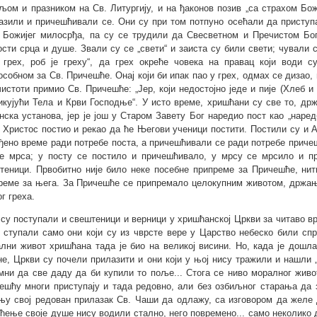
љом и празником на Св. Литургију, и на ђаконов позив „са страхом Бож
азили и причешћивали се. Они су при том потпуно осећали да приступа
 Божијег милосрђа, па су се трудили да Свесветном и Пречистом Бог
ости срца и душе. Звали су се „свети“ и заиста су били свети; чували с
 грех, роб је греху“, да грех окреће човека на правац који води 
особном за Св. Причешће. Онај који би ипак пао у грех, одмах се дизао
чистоти примио Св. Причешће: „Јер, који недостојно једе и пије (Хлеб и
икујући Тела и Крви Господње“. У исто време, хришћани су све то, држ
нска установа, јер је још у Старом Завету Бог наредио пост као „наре
 Христос постио и рекао да ће Његови ученици постити. Постили су и А
ђено време ради потребе поста, а причешћивали се ради потребе причеш
е мрса; у посту се постило и причешћивало, у мрсу се мрсило и п
теници. Првобитно није било неке посебне припреме за Причешће, нити
реме за њега. За Причешће се припремало целокупним животом, држањ
г греха.
 су поступали и свештеници и верници у хришћанској Цркви за читаво вр
 ступали само они који су из чврсте вере у Царство небеско били спр
лни живот хришћана тада је био на великој висини. Но, када је дошла
не, Цркви су почели прилазити и они који у њој нису тражили и нашли 
мни да све даду да би купили то поље... Стога се ниво моралног жив
ешћу многи приступају и тада редовно, али без озбиљног старања да з
њу свој редован прилазак Св. Чаши да одлажу, са изговором да желе
ћење своје душе нису водили стално, него повремено... само неколико 