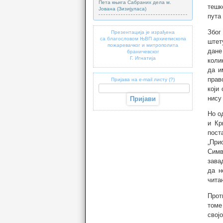
Пета књига Сабраних дела м.
тешк
Јована (Зизијуласа)
пута
Због
Презентација је израђена
са благословом ЊВП архиепископа
штет
пожаревачког и митрополита
дане
браничевског
Г. Игнатија
коли
да и
прав
Пријава на e-mail листу (?)
који
нису
Но о
и Кр
пост
„При
Симв
зава
да н
чита
Прот
томе
свој