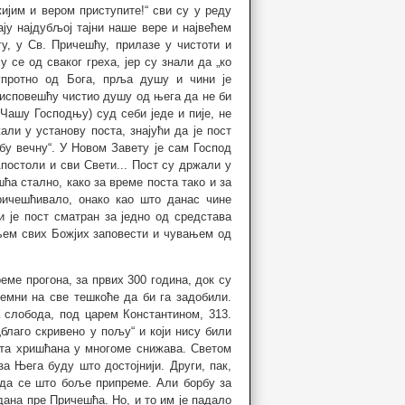
ијим и вером приступите!“ сви су у реду
ју најдубљој тајни наше вере и највећем
у, у Св. Причешћу, прилазе у чистоти и
у се од сваког греха, јер су знали да „ко
супротно од Бога, прља душу и чини је
, исповешћу чистио душу од њега да не би
 Чашу Господњу) суд себи једе и пије, не
али у установу поста, знајући да је пост
дбу вечну“. У Новом Завету је сам Господ
постоли и сви Свети... Пост су држали у
ћа стално, како за време поста тако и за
ричешћивало, онако као што данас чине
 је пост сматран за једно од средстава
ем свих Божјих заповести и чувањем од
еме прогона, за првих 300 година, док су
емни на све тешкоће да би га задобили.
 слобода, под царем Константином, 313.
„благо скривено у пољу“ и који нису били
ота хришћана у многоме снижава. Светом
а Њега буду што достојнији. Други, пак,
 да се што боље припреме. Али борбу за
дана пре Причешћа. Но, и то им је падало