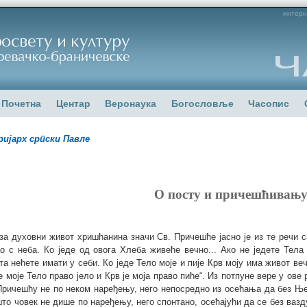
интерн
Почетна
Центар
Веронаука
Богословље
Часопис
ијарх српски Павле
О посту и причешћивањ
за духовни живот хришћанина значи Св. Причешће јасно је из те речи с
о с неба. Ко једе од овога Хлеба живеће вечно... Ако не једете Тела 
та нећете имати у себи. Ко једе Тело моје и пије Крв моју има живот ве
је моје Тело право јело и Крв је моја право пиће“. Из потпуне вере у о
Причешћу не по неком наређењу, него непосредно из осећања да без Ње
што човек не дише по наређењу, него спонтано, осећајући да се без ваз