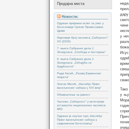
неде
Продајна места
прил
дару
Новости:
свет
Одржан пријемни испит за упис у
чини
богословије Српске Православне
несп
Цркве
у не
Најновији број часописа „Саборност“
разл
XX (2026)
божа
7. књига Сабраних дела Ј.
Зизијуласа: „Слобода и постојање“
Исус
одре
6. књига Сабраних дела Ј.
Зизијуласа: „Сећајући се
врем
будућности“
свеш
Раде Кисић, „Развој Екуменског
прип
покрета“
свако
Златко Матић, „Наслеђе Првог
васељенског сабора у XXI веку“
Тако
у њу
Обавештење за јавност
Мора
Часопис „Саборност“ у категорији
годи
истакнутих националних часописа:
М52
спре
Одржан је научни скуп „Наслеђе
Прич
Првог васељенског сабора у
почи
савременом богословљу“
очиш