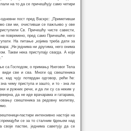
пали на то да се причешћују само четири
0-одневни пост пред Васкрс: „Приметивши
смо сви ми, очистивши се пажљиво у ове
риступили Св. Причешћу чисте савести,
и не повремено, пред само Причешће, него
упати. На питање „којима треба дати за
овара: „Ни једнима ни другима, него онима
м. Такви нека приступају свагда. А који
.“
ење са Господом, о примању Његовог Тела
 види све и сва. Многи од свештеника
, кад чују потврдан одговор, рећи ће:
ј зна чему приступа и зашто, и то - зна ли
вки и ружних речи, и да ли су са неким у
јеверна, да не иде врачарама и гатарама,
есовању свештеника за редовну молитву,
имо.
вештеници-пастири интензивно настоје на
 спремајући се за то сталним бдењем над
 своје пастве, једнима саветују да се