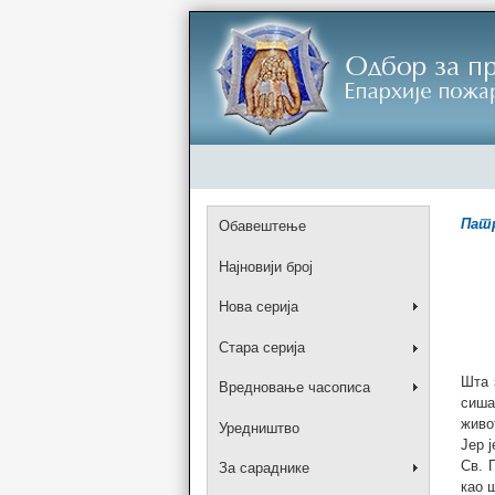
Патр
Обавештење
Најновији број
Нова серија
Стара серија
Шта 
Вредновање часописа
сиша
живо
Уредништво
Јер 
Св. 
За сараднике
као 